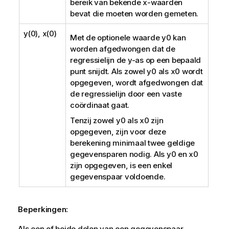
bereik van bekende
x
-waarden
bevat die moeten worden gemeten.
y(0), x(0)
Met de optionele waarde
y0
kan
worden afgedwongen dat de
regressielijn de y-as op een bepaald
punt snijdt. Als zowel
y0
als
x0
wordt
opgegeven, wordt afgedwongen dat
de regressielijn door een vaste
coördinaat gaat.
Tenzij zowel
y0
als
x0
zijn
opgegeven, zijn voor deze
berekening minimaal twee geldige
gegevensparen nodig. Als
y0
en
x0
zijn opgegeven, is een enkel
gegevenspaar voldoende.
Beperkingen:
Als een of beide delen van een gegevenspaar