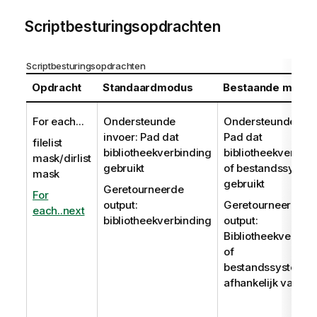
Scriptbesturingsopdrachten
Scriptbesturingsopdrachten
Opdracht
Standaardmodus
Bestaande modu
For each...
Ondersteunde
Ondersteunde invo
invoer: Pad dat
Pad dat
filelist
bibliotheekverbinding
bibliotheekverbind
mask/dirlist
gebruikt
of bestandssyste
mask
gebruikt
Geretourneerde
For
output:
Geretourneerde
each..next
bibliotheekverbinding
output:
Bibliotheekverbind
of
bestandssysteem
afhankelijk van in