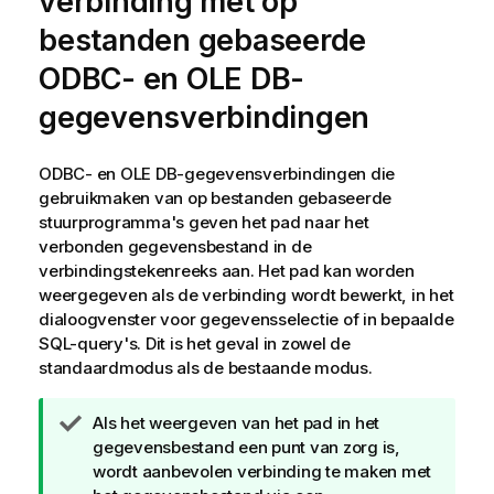
verbinding met op
i
bestanden gebaseerde
n
g
ODBC
- en
OLE DB
-
gegevensverbindingen
ODBC
- en
OLE DB
-gegevensverbindingen die
gebruikmaken van op bestanden gebaseerde
stuurprogramma's geven het pad naar het
verbonden gegevensbestand in de
verbindingstekenreeks aan. Het pad kan worden
weergegeven als de verbinding wordt bewerkt, in het
dialoogvenster voor gegevensselectie of in bepaalde
SQL
-query's. Dit is het geval in zowel de
standaardmodus als de bestaande modus.
T
Als het weergeven van het pad in het
i
gegevensbestand een punt van zorg is,
p
wordt aanbevolen verbinding te maken met