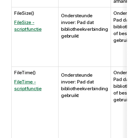
afhankelijk
FileSize()
Ondersteun
Ondersteunde
Pad dat
FileSize -
invoer: Pad dat
bibliothee
scriptfunctie
bibliotheekverbinding
of bestand
gebruikt
gebruikt
FileTime()
Ondersteun
Ondersteunde
Pad dat
FileTime -
invoer: Pad dat
bibliothee
scriptfunctie
bibliotheekverbinding
of bestand
gebruikt
gebruikt