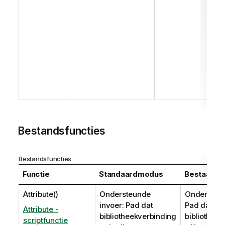
Bestandsfuncties
Bestandsfuncties
Functie
Standaardmodus
Bestaande
Attribute()
Ondersteunde
Ondersteun
invoer: Pad dat
Pad dat
Attribute -
bibliotheekverbinding
bibliothee
scriptfunctie