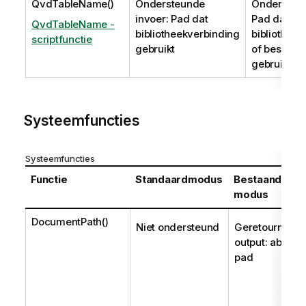
QvdTableName()
Ondersteunde
Ondersteun
invoer: Pad dat
Pad dat
QvdTableName -
bibliotheekverbinding
bibliothee
scriptfunctie
gebruikt
of bestand
gebruikt
Systeemfuncties
Systeemfuncties
Functie
Standaardmodus
Bestaande
modus
DocumentPath()
Niet ondersteund
Geretourneer
output: absoluu
pad