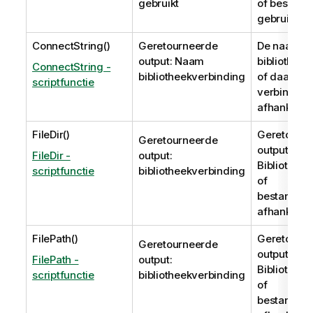
gebruikt
of bestand
gebruikt
ConnectString()
Geretourneerde
De naam v
output: Naam
bibliothee
ConnectString -
bibliotheekverbinding
of daadwer
scriptfunctie
verbinding
afhankelijk
FileDir()
Geretourn
Geretourneerde
output:
FileDir -
output:
Bibliothee
scriptfunctie
bibliotheekverbinding
of
bestandss
afhankelijk
FilePath()
Geretourn
Geretourneerde
output:
FilePath -
output:
Bibliothee
scriptfunctie
bibliotheekverbinding
of
bestandss