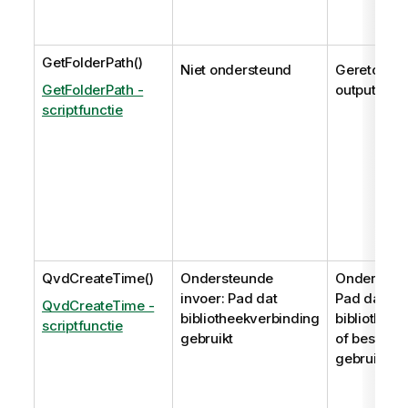
GetFolderPath()
Niet ondersteund
Geretourn
GetFolderPath -
output: abs
scriptfunctie
QvdCreateTime()
Ondersteunde
Ondersteun
invoer: Pad dat
Pad dat
QvdCreateTime -
bibliotheekverbinding
bibliothee
scriptfunctie
gebruikt
of bestand
gebruikt