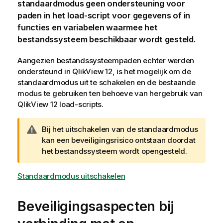
standaardmodus geen ondersteuning voor
paden in het load-script voor gegevens of in
functies en variabelen waarmee het
bestandssysteem beschikbaar wordt gesteld.
Aangezien bestandssysteempaden echter werden
ondersteund in
QlikView 12
, is het mogelijk om de
standaardmodus uit te schakelen en de bestaande
modus te gebruiken ten behoeve van hergebruik van
QlikView 12
load-scripts.
W
Bij het uitschakelen van de standaardmodus
a
kan een beveiligingsrisico ontstaan doordat
a
het bestandssysteem wordt opengesteld.
r
s
Standaardmodus uitschakelen
c
h
Beveiligingsaspecten bij
u
w