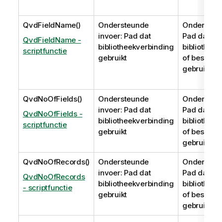
QvdFieldName()
Ondersteunde
Ondersteun
invoer: Pad dat
Pad dat
QvdFieldName -
bibliotheekverbinding
bibliothee
scriptfunctie
gebruikt
of bestand
gebruikt
QvdNoOfFields()
Ondersteunde
Ondersteun
invoer: Pad dat
Pad dat
QvdNoOfFields -
bibliotheekverbinding
bibliothee
scriptfunctie
gebruikt
of bestand
gebruikt
QvdNoOfRecords()
Ondersteunde
Ondersteun
invoer: Pad dat
Pad dat
QvdNoOfRecords
bibliotheekverbinding
bibliothee
- scriptfunctie
gebruikt
of bestand
gebruikt