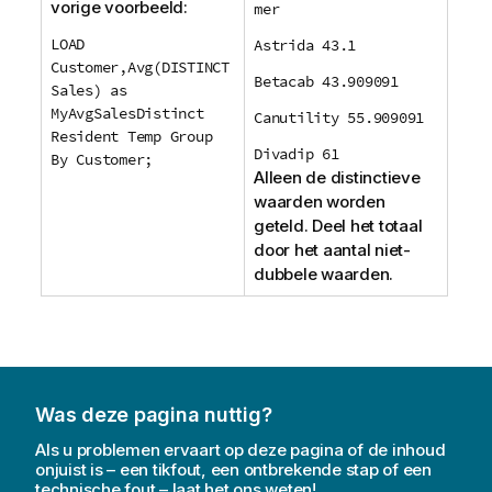
vorige voorbeeld:
mer
LOAD
Astrida 43.1
Customer,Avg(DISTINCT
Betacab 43.909091
Sales) as
MyAvgSalesDistinct
Canutility 55.909091
Resident Temp Group
Divadip 61
By Customer;
Alleen de distinctieve
waarden worden
geteld. Deel het totaal
door het aantal niet-
dubbele waarden.
Was deze pagina nuttig?
Als u problemen ervaart op deze pagina of de inhoud
onjuist is – een tikfout, een ontbrekende stap of een
technische fout – laat het ons weten!