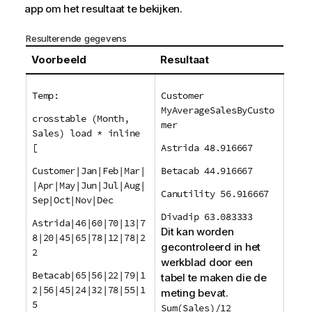
app om het resultaat te bekijken.
Resulterende gegevens
Voorbeeld
Resultaat
Temp:
Customer
MyAverageSalesByCusto
crosstable (Month,
mer
Sales) load * inline
[
Astrida 48.916667
Customer|Jan|Feb|Mar|
Betacab 44.916667
|Apr|May|Jun|Jul|Aug|
Canutility 56.916667
Sep|Oct|Nov|Dec
Divadip 63.083333
Astrida|46|60|70|13|7
Dit kan worden
8|20|45|65|78|12|78|2
gecontroleerd in het
2
werkblad door een
Betacab|65|56|22|79|1
tabel te maken die de
2|56|45|24|32|78|55|1
meting bevat.
5
Sum(Sales)/12