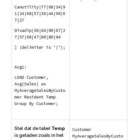
Canutility|77|68|34|9
1|24|68|57|36|44|90|6
7|27
Divadip|36|44|90|67|2
7|57|68|47|90|80|94
] (delimiter is '|');
Avg1:
LOAD Customer,
Avg(Sales) as
MyAverageSalesByCusto
mer Resident Temp
Group By Customer;
Stel dat de tabel
Temp
Customer
is geladen zoals in het
MyAverageSalesByCusto