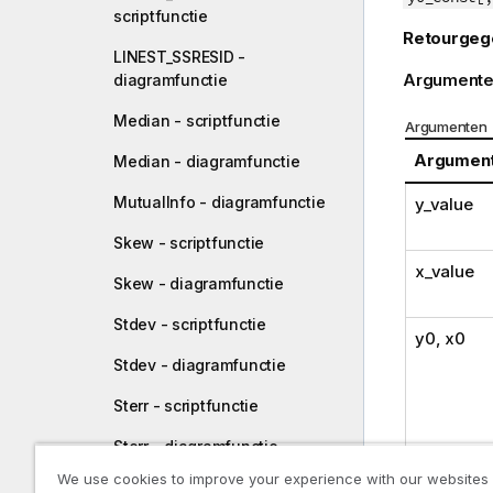
scriptfunctie
Retourgeg
LINEST_SSRESID -
Argumente
diagramfunctie
Median - scriptfunctie
Argumenten
Argumen
Median - diagramfunctie
MutualInfo - diagramfunctie
y_value
Skew - scriptfunctie
x_value
Skew - diagramfunctie
Stdev - scriptfunctie
y0
,
x0
Stdev - diagramfunctie
Sterr - scriptfunctie
Sterr - diagramfunctie
We use cookies to improve your experience with our websites
STEYX - scriptfunctie