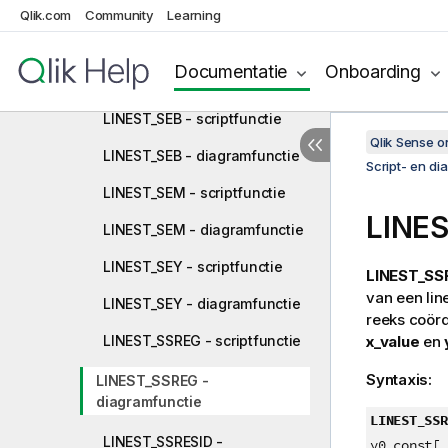
LINEST_M - diagramfunctie
Qlik.com
Community
Learning
LINEST_R2 - scriptfunctie
Documentatie
Onboarding
LINEST_R2 - diagramfunctie
LINEST_SEB - scriptfunctie
Qlik Sense 
LINEST_SEB - diagramfunctie
Script- en di
LINEST_SEM - scriptfunctie
LINE
LINEST_SEM - diagramfunctie
LINEST_SEY - scriptfunctie
LINEST_SS
van een lin
LINEST_SEY - diagramfunctie
reeks coörd
LINEST_SSREG - scriptfunctie
x_value
en
Syntaxis:
LINEST_SSREG -
diagramfunctie
LINEST_SSR
LINEST_SSRESID -
y0_const[,