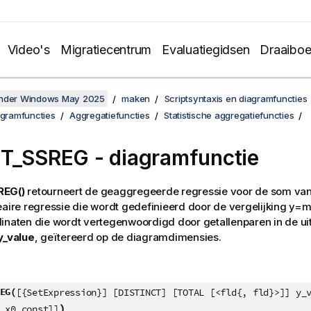
Video's
Migratiecentrum
Evaluatiegidsen
Draaibo
onder Windows May 2025
maken
Scriptsyntaxis en diagramfuncties
agramfuncties
Aggregatiefuncties
Statistische aggregatiefuncties
ST_SSREG
- diagramfunctie
REG()
retourneert de geaggregeerde regressie voor de som va
eaire regressie die wordt gedefinieerd door de vergelijking
y=m
inaten die wordt vertegenwoordigd door getallenparen in de u
y_value
, geïtereerd op de diagramdimensies.
EG(
[{SetExpression}] [DISTINCT] [TOTAL [<fld{, fld}>]] y_
)
 x0_const]]