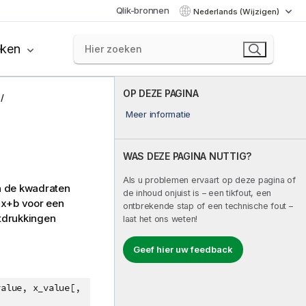
Qlik-bronnen
Nederlands (Wijzigen)
eken
OP DEZE PAGINA
Meer informatie
WAS DEZE PAGINA NUTTIG?
Als u problemen ervaart op deze pagina of
n de kwadraten
de inhoud onjuist is – een tikfout, een
x+b
voor een
ontbrekende stap of een technische fout –
itdrukkingen
laat het ons weten!
Geef hier uw feedback
value, x_value[,