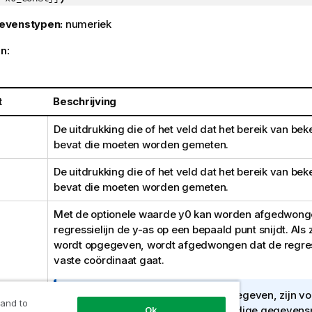
evenstypen:
numeriek
n:
t
Beschrijving
De uitdrukking die of het veld dat het bereik van be
bevat die moeten worden gemeten.
De uitdrukking die of het veld dat het bereik van be
bevat die moeten worden gemeten.
Met de optionele waarde
y0
kan worden afgedwonge
regressielijn de y-as op een bepaald punt snijdt. Als
wordt opgegeven, wordt afgedwongen dat de regress
vaste coördinaat gaat.
I
Tenzij zowel
y0
als
x0
zijn opgegeven, zijn v
 and to
n
berekening minimaal twee geldige gegevens
Ok