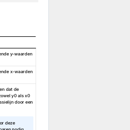
kende
y
-waarden
kende
x
-waarden
n dat de
 zowel
y0
als
x0
ielijn door een
oor deze
paren nodig.