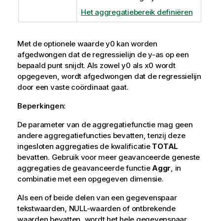
Het aggregatiebereik definiëren
Met de optionele waarde
y0
kan worden
afgedwongen dat de regressielijn de y-as op een
bepaald punt snijdt. Als zowel
y0
als
x0
wordt
opgegeven, wordt afgedwongen dat de regressielijn
door een vaste coördinaat gaat.
Beperkingen:
De parameter van de aggregatiefunctie mag geen
andere aggregatiefuncties bevatten, tenzij deze
ingesloten aggregaties de kwalificatie
TOTAL
bevatten. Gebruik voor meer geavanceerde geneste
aggregaties de geavanceerde functie
Aggr
, in
combinatie met een opgegeven dimensie.
Als een of beide delen van een gegevenspaar
tekstwaarden,
NULL
-waarden of ontbrekende
waarden bevatten, wordt het hele gegevenspaar