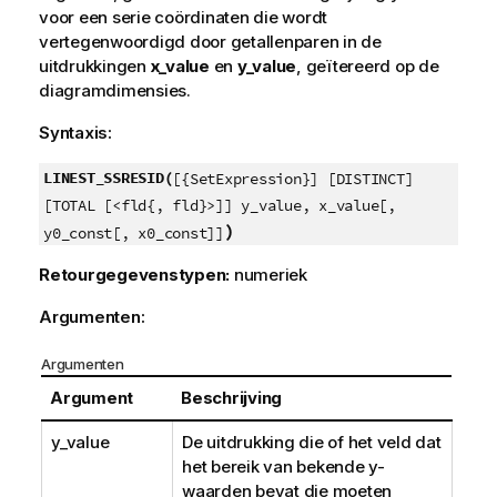
voor een serie coördinaten die wordt
vertegenwoordigd door getallenparen in de
uitdrukkingen
x_value
en
y_value
, geïtereerd op de
diagramdimensies.
Syntaxis:
LINEST_SSRESID(
[{SetExpression}] [DISTINCT]
[TOTAL [<fld{, fld}>]] y_value, x_value[,
)
y0_const[, x0_const]]
Retourgegevenstypen:
numeriek
Argumenten:
Argumenten
Argument
Beschrijving
y_value
De uitdrukking die of het veld dat
het bereik van bekende
y
-
waarden bevat die moeten