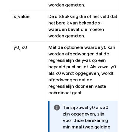
worden gemeten.
x_value
De uitdrukking die of het veld dat
het bereik van bekende
x
-
waarden bevat die moeten
worden gemeten.
y0
,
x0
Met de optionele waarde
y0
kan
worden afgedwongen dat de
regressielijn de y-as op een
bepaald punt snijdt. Als zowel
y0
als
x0
wordt opgegeven, wordt
afgedwongen dat de
regressielijn door een vaste
coördinaat gaat.
I
Tenzij zowel
y0
als
x0
n
zijn opgegeven, zijn
f
voor deze berekening
o
minimaal twee geldige