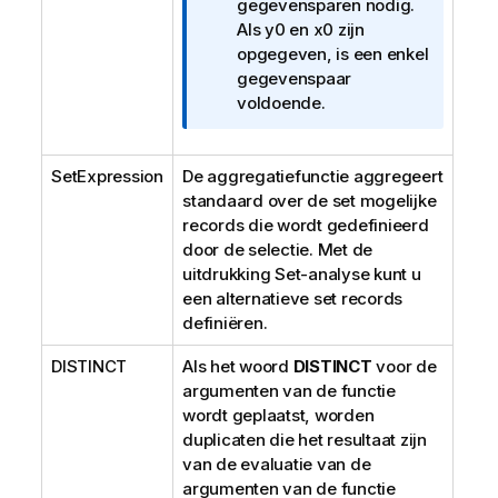
r
gegevensparen nodig.
m
Als
y0
en
x0
zijn
a
opgegeven, is een enkel
t
gegevenspaar
i
voldoende.
e
SetExpression
De aggregatiefunctie aggregeert
standaard over de set mogelijke
records die wordt gedefinieerd
door de selectie. Met de
uitdrukking Set-analyse kunt u
een alternatieve set records
definiëren.
DISTINCT
Als het woord
DISTINCT
voor de
argumenten van de functie
wordt geplaatst, worden
duplicaten die het resultaat zijn
van de evaluatie van de
argumenten van de functie