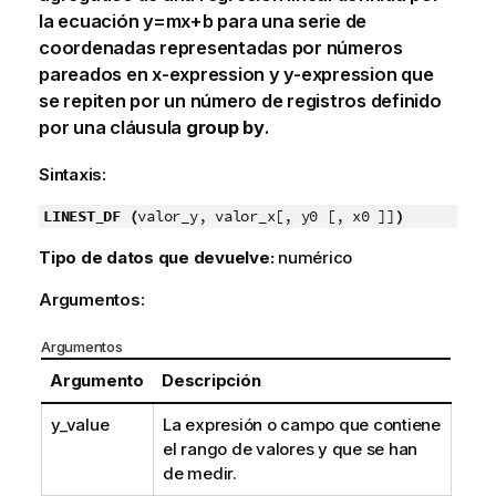
la ecuación
y=mx+b
para una serie de
coordenadas representadas por números
pareados en
x-expression
y
y-expression
que
se repiten por un número de registros definido
por una cláusula
group by
.
Sintaxis:
LINEST_DF (
valor_y, valor_x[, y0 [, x0 ]]
)
Tipo de datos que devuelve:
numérico
Argumentos:
Argumentos
Argumento
Descripción
y_value
La expresión o campo que contiene
el rango de valores
y
que se han
de medir.