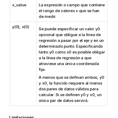
x_value
La expresión o campo que contiene
el rango de valores
x
que se han
de medir.
y(0), x(0)
Se puede especificar un valor
y0
opcional que obligue a la línea de
regresión a pasar por el eje y en un
determinado punto. Especificando
tanto
y0
como
x0
es posible obligar
a la línea de regresión a que
atraviese una única coordenada
fija.
A menos que se definan ambos,
y0
y
x0
, la función requiere al menos
dos pares de datos válidos para
calcular. Si se definen
y0
y
x0
, un
único par de datos servirá.
Limitaciones: