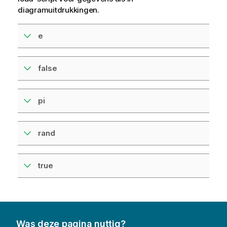
diagramuitdrukkingen.
e
false
pi
rand
true
Was deze pagina nuttig?