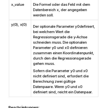
x_value
Die Formel oder das Feld mit dem
Datenbereich
x
, der angegeben
werden soll.
y(0), x(0)
Der optionale Parameter
y0
definiert,
bei welchem Wert die
Regressionsgerade die y-Achse
schneiden muss. Die optionalen
Parameter
y0
und
x0
definieren
zusammen einen Koordinatenpunkt,
durch den die Regressionsgerade
gehen muss.
Sofern die Parameter
y0
und
x0
nicht definiert sind, erfordert die
Berechnung zwei gültige
Datenpaare. Wenn
y0
und
x0
definiert sind, reicht ein Datenpaar.
Beschränkungen: