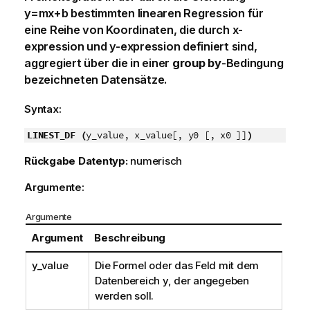
y=mx+b
bestimmten linearen Regression für
eine Reihe von Koordinaten, die durch
x-
expression
und
y-expression
definiert sind,
aggregiert über die in einer
group by
-Bedingung
bezeichneten Datensätze.
Syntax:
LINEST_DF (
y_value, x_value[, y0 [, x0 ]]
)
Rückgabe Datentyp:
numerisch
Argumente:
Argumente
Argument
Beschreibung
y_value
Die Formel oder das Feld mit dem
Datenbereich
y
, der angegeben
werden soll.