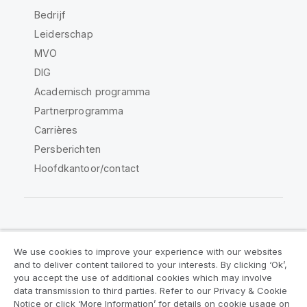
Bedrijf
Leiderschap
MVO
DIG
Academisch programma
Partnerprogramma
Carrières
Persberichten
Hoofdkantoor/contact
Qlik Community
We use cookies to improve your experience with our websites
and to deliver content tailored to your interests. By clicking ‘Ok’,
Juridische overeenkomsten
you accept the use of additional cookies which may involve
data transmission to third parties. Refer to our Privacy & Cookie
Productvoorwaarden
Legal Policies
Notice or click ‘More Information’ for details on cookie usage on