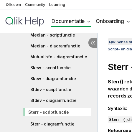
LINEST_SSRESID -
Qlik.com
Community
Learning
scriptfunctie
LINEST_SSRESID -
Documentatie
Onboarding
diagramfunctie
Median - scriptfunctie
Qlik Sense 
Median - diagramfunctie
Script- en di
MutualInfo - diagramfunctie
Sterr 
Skew - scriptfunctie
Skew - diagramfunctie
Sterr()
ret
waarden d
Stdev - scriptfunctie
records z
Stdev - diagramfunctie
Syntaxis:
Sterr - scriptfunctie
Sterr (
[
di
Sterr - diagramfunctie
Retourgeg