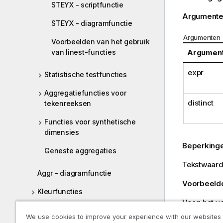
STEYX - scriptfunctie
Argumente
STEYX - diagramfunctie
Argumenten
Voorbeelden van het gebruik
van linest-functies
Argumen
expr
Statistische testfuncties
Aggregatiefuncties voor
distinct
tekenreeksen
Functies voor synthetische
dimensies
Beperking
Geneste aggregaties
Tekstwaar
Aggr - diagramfunctie
Voorbeelde
Kleurfuncties
Voeg het vo
Voorwaardenfuncties
resultatenk
We use cookies to improve your experience with our websites