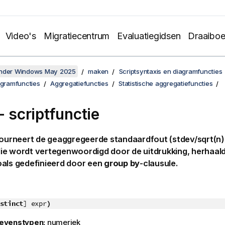
Video's
Migratiecentrum
Evaluatiegidsen
Draaibo
onder Windows May 2025
maken
Scriptsyntaxis en diagramfuncties
agramfuncties
Aggregatiefuncties
Statistische aggregatiefuncties
- scriptfunctie
ourneert de geaggregeerde standaardfout (
stdev/sqrt(n)
ie wordt vertegenwoordigd door de uitdrukking, herhaald
oals gedefinieerd door een
group by
-clausule.
stinct
] expr
)
evenstypen:
numeriek