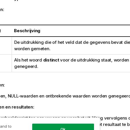
n:
t
Beschrijving
De uitdrukking die of het veld dat de gegevens bevat d
worden gemeten.
Als het woord
distinct
voor de uitdrukking staat, worden 
genegeerd.
en:
den,
NULL
-waarden en ontbrekende waarden worden genegeerd
n en resultaten:
orbeeldscript toe aan uw app en voer het uit. Voeg vervolgens 
olom staan toe aan een werkblad in uw app om het resultaat te b
 and to
Ok