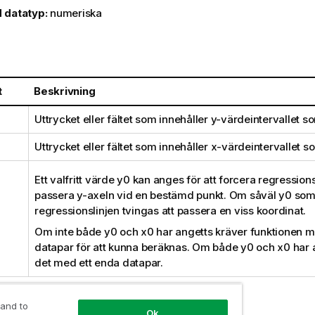
 datatyp:
numeriska
t
Beskrivning
Uttrycket eller fältet som innehåller
y
-värdeintervallet s
Uttrycket eller fältet som innehåller
x
-värdeintervallet s
Ett valfritt värde
y0
kan anges för att forcera regressionsl
passera y-axeln vid en bestämd punkt. Om såväl
y0
so
regressionslinjen tvingas att passera en viss koordinat.
Om inte både
y0
och
x0
har angetts kräver funktionen mi
datapar för att kunna beräknas. Om både
y0
och
x0
har a
det med ett enda datapar.
 and to
gar:
Ok