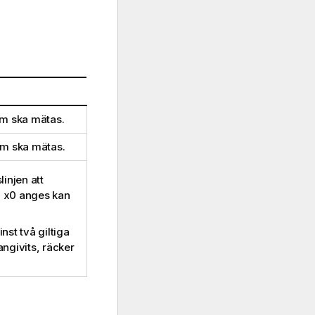
om ska mätas.
om ska mätas.
injen att
m
x0
anges kan
nst två giltiga
ngivits, räcker