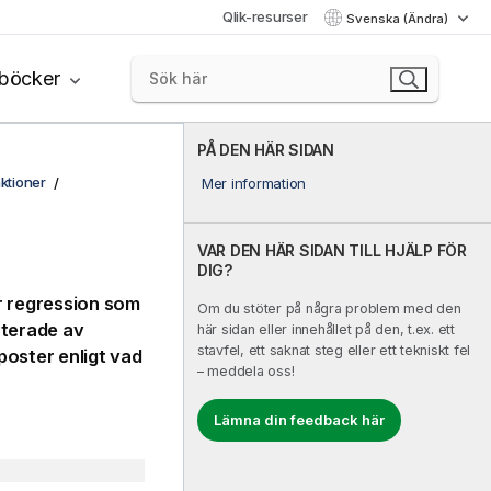
Qlik-resurser
Svenska (Ändra)
böcker
PÅ DEN HÄR SIDAN
ktioner
Mer information
VAR DEN HÄR SIDAN TILL HJÄLP FÖR
DIG?
r regression som
Om du stöter på några problem med den
nterade av
här sidan eller innehållet på den, t.ex. ett
stavfel, ett saknat steg eller ett tekniskt fel
poster enligt vad
– meddela oss!
Lämna din feedback här