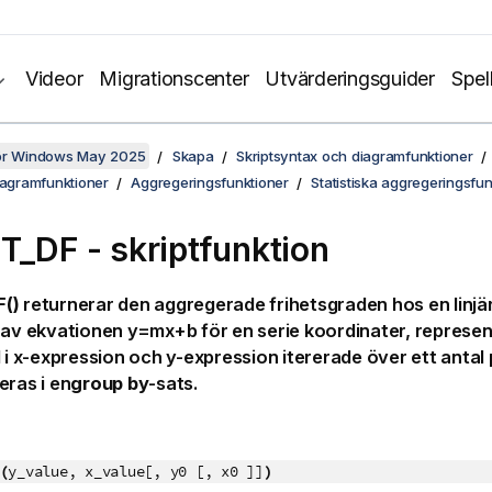
Videor
Migrationscenter
Utvärderingsguider
Spel
för Windows May 2025
Skapa
Skriptsyntax och diagramfunktioner
iagramfunktioner
Aggregeringsfunktioner
Statistiska aggregeringsfun
T_DF - skriptfunktion
()
returnerar den aggregerade frihetsgraden hos en linjä
s av ekvationen
y=mx+b
för en serie koordinater, represe
 i
x-expression
och
y-expression
itererade över ett antal 
eras i en
group by
-sats.
(
y_value, x_value[, y0 [, x0 ]]
)