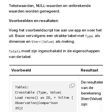
Tekstwaarden,
NULL
-waarden en ontbrekende
waarden worden genegeerd.
Voorbeelden en resultaten:
Voeg het voorbeeldscript toe aan uw app en voer het
uit. Bouw vervolgens een strakke tabel met
als
Type
dimensie en
als meting.
Sterr(Value)
moet zijn ingeschakeld in de eigenschappen
Totals
van de tabel.
Voorbeeld
Resultaat
De resultaten
Table1:

van de
Code kopiëren naar 
Crosstable (Type, Value)

berekening
Load recno() as ID, * inline [

Sterr(Value)
Observation|Comparison

zijn:
35|2
