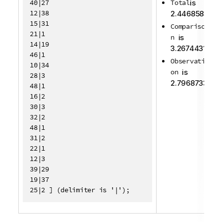
40|27

Total
is
12|38

2.4468583
15|31

Compariso
21|1

n
is
14|19

3.2674431
46|1

Observati
10|34

on
is
28|3

2.7968733
48|1

16|2

30|3

32|2

48|1

31|2

22|1

12|3

39|29

19|37

25|2 ] (delimiter is '|');