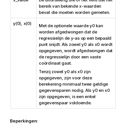
bereik van bekende
x
-waarden
bevat die moeten worden gemeten.
y(0), x(0)
Met de optionele waarde
y0
kan
worden afgedwongen dat de
regressielijn de y-as op een bepaald
punt snijdt. Als zowel
y0
als
x0
wordt
opgegeven, wordt afgedwongen dat
de regressielijn door een vaste
coördinaat gaat.
Tenzij zowel
y0
als
x0
zijn
opgegeven, zijn voor deze
berekening minimaal twee geldige
gegevensparen nodig. Als
y0
en
x0
zijn opgegeven, is een enkel
gegevenspaar voldoende.
Beperkingen: