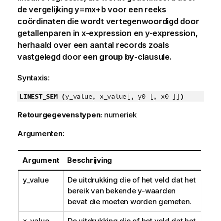
de vergelijking
y=mx+b
voor een reeks
coördinaten die wordt vertegenwoordigd door
getallenparen in
x-expression
en
y-expression
,
herhaald over een aantal records zoals
vastgelegd door een
group by
-clausule.
Syntaxis:
LINEST_SEM (
y_value, x_value[, y0 [, x0 ]]
)
Retourgegevenstypen:
numeriek
Argumenten:
Argument
Beschrijving
y_value
De uitdrukking die of het veld dat het
bereik van bekende
y
-waarden
bevat die moeten worden gemeten.
x_value
De uitdrukking die of het veld dat het