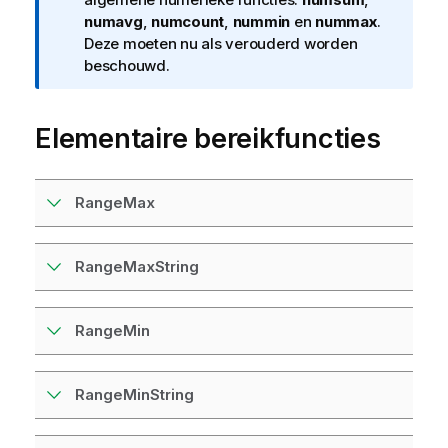
f
numavg
,
numcount
,
nummin
en
nummax
.
o
Deze moeten nu als verouderd worden
r
beschouwd.
m
a
Elementaire bereikfuncties
t
i
e
RangeMax
RangeMaxString
RangeMin
RangeMinString