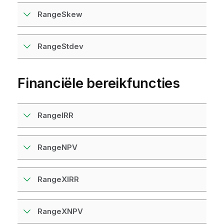
RangeSkew
RangeStdev
Financiële bereikfuncties
RangeIRR
RangeNPV
RangeXIRR
RangeXNPV