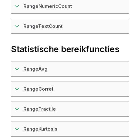
RangeNumericCount
RangeTextCount
Statistische bereikfuncties
RangeAvg
RangeCorrel
RangeFractile
RangeKurtosis