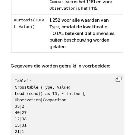
Comparison
is het 1.161 en voor
Observation
is het 1.115.
Kurtosis(TOTA
1.252 voor alle waarden van
L Value))
Type
, omdat de kwalificatie
TOTAL
betekent dat dimensies
buiten beschouwing worden
gelaten.
Gegevens die worden gebruikt in voorbeelden:
Table1:

Code k
Crosstable (Type, Value)

Load recno() as ID, * inline [

Observation|Comparison

35|2

40|27

12|38

15|31

21|1
