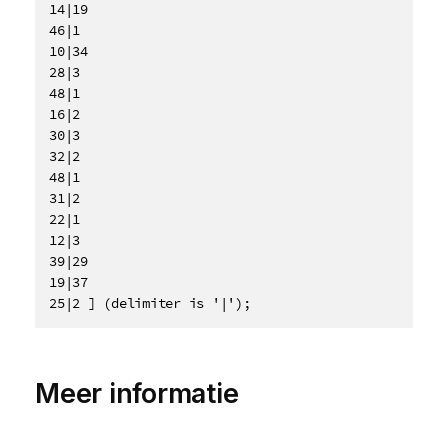
14|19

46|1

10|34

28|3

48|1

16|2

30|3

32|2

48|1

31|2

22|1

12|3

39|29

19|37

25|2 ] (delimiter is '|');
Meer informatie