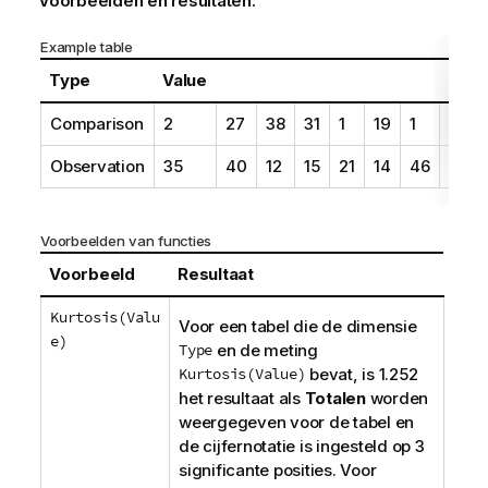
Voorbeelden en resultaten:
Example table
Type
Value
Comparison
2
27
38
31
1
19
1
34
Observation
35
40
12
15
21
14
46
10
Voorbeelden van functies
Voorbeeld
Resultaat
Kurtosis(Valu
Voor een tabel die de dimensie
e)
Type
en de meting
Kurtosis(Value)
bevat, is 1.252
het resultaat als
Totalen
worden
weergegeven voor de tabel en
de cijfernotatie is ingesteld op 3
significante posities. Voor