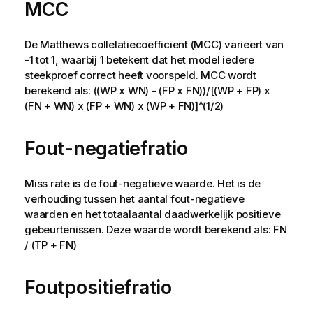
MCC
De Matthews collelatiecoëfficient (MCC) varieert van
-1 tot 1, waarbij 1 betekent dat het model iedere
steekproef correct heeft voorspeld. MCC wordt
berekend als: ((WP x WN) - (FP x FN))/[(WP + FP) x
(FN + WN) x (FP + WN) x (WP + FN)]^(1/2)
Fout-negatiefratio
Miss rate is de fout-negatieve waarde. Het is de
verhouding tussen het aantal fout-negatieve
waarden en het totaalaantal daadwerkelijk positieve
gebeurtenissen. Deze waarde wordt berekend als: FN
/ (TP + FN)
Foutpositiefratio