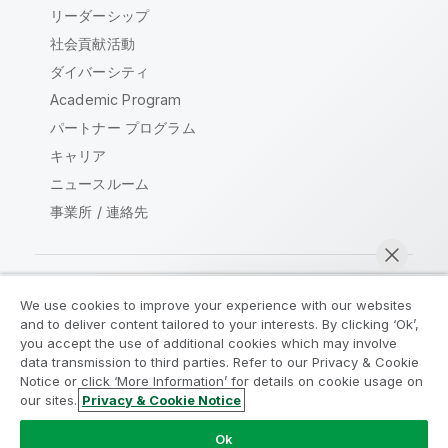
リーダーシップ
社会貢献活動
ダイバーシティ
Academic Program
パートナー プログラム
キャリア
ニュースルーム
事業所 / 連絡先
We use cookies to improve your experience with our websites
Qlik コミュニティ
and to deliver content tailored to your interests. By clicking ‘Ok’,
you accept the use of additional cookies which may involve
data transmission to third parties. Refer to our Privacy & Cookie
法的契約
製品規約
Legal Policies
Notice or click ‘More Information’ for details on cookie usage on
リーガルポリシー
利用規約
商標
our sites.
Privacy & Cookie Notice
今すぐチャット
Do Not Share My Info
Ok