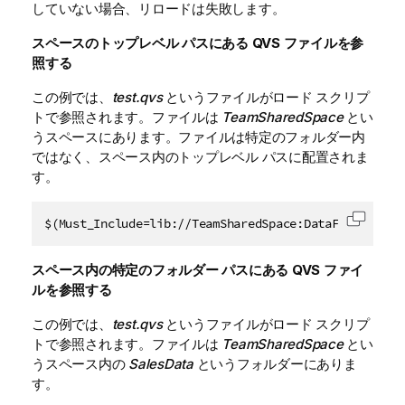
していない場合、リロードは失敗します。
スペースのトップレベル パスにある
QVS
ファイルを参
照する
この例では、
test.qvs
というファイルがロード スクリプ
トで参照されます。ファイルは
TeamSharedSpace
とい
うスペースにあります。ファイルは特定のフォルダー内
ではなく、スペース内のトップレベル パスに配置されま
す。
$(Must_Include=lib://TeamSharedSpace:DataFiles/test
コード
スペース内の特定のフォルダー パスにある
QVS
ファイ
ルを参照する
この例では、
test.qvs
というファイルがロード スクリプ
トで参照されます。ファイルは
TeamSharedSpace
とい
うスペース内の
SalesData
というフォルダーにありま
す。