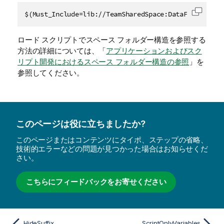
$(Must_Include=lib://TeamSharedSpace:DataFiles/Sale
コード
ロード スクリプトでスペース フォルダー構造を参照する
方法の詳細については、「
アプリケーションおよびスク
リプト開発におけるスペース フォルダー構造の参照
」を
参照してください。
このページは役に立ちましたか?
このページまたはコンテンツにタイポ、ステップの省略、
技術的エラーなどの問題が見つかった場合はお知らせくだ
さい。
こちらにフィードバックをお寄せください
HideSuffix
ScriptOnlyVariables