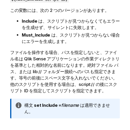
この変数には、次の 2 つのバージョンがあります。
Include
は、スクリプトが見つからなくてもエラー
を生成せず、サイレントに失敗します。
Must_Include
は、スクリプトが見つからない場合
にエラーを生成します。
ファイルを操作する場合、パスを指定しないと、ファイ
ル名は
Qlik Sense
アプリケーションの作業ディレクトリ
を基準とした相対的な名前になります。絶対ファイル パ
ス、または
lib://
フォルダー接続へのパスも指定できま
す。等号の前後にスペース文字を入れないでください。
他のスクリプトを使用する場合は、
script://
の後にスク
リプト ID を指定してスクリプトを指定できます。
情
構文
set Include =
filename
は適用できませ
報
ん。
メ
モ