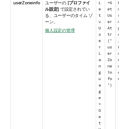
userZoneinfo
ユーザーの [
プロファイ
L
=G
E
ル設定
] で設定されてい
e
et
u
る、ユーザーのタイム ゾ
t
Us
r
ーン。
v
er
o
U
At
p
個人設定の管理
s
tr
e
e
('
/
r
us
L
L
er
o
a
Zo
n
n
ne
d
g
in
o
u
fo
n
a
')
g
e
=
G
e
t