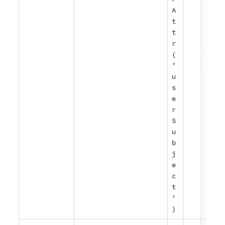
A
t
t
r
(
'
u
s
e
r
S
u
b
j
e
c
t
'
)