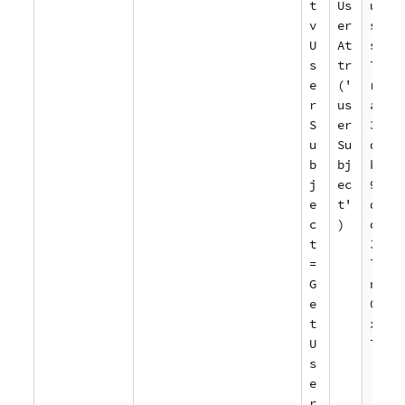
t
Us
u
v
er
s
U
At
s
s
tr
7
e
('
r
r
us
a
S
er
3
u
Su
d
b
bj
k
j
ec
9
e
t'
d
c
)
o
t
J
=
l
G
n
e
0
t
x
U
7
s
e
r