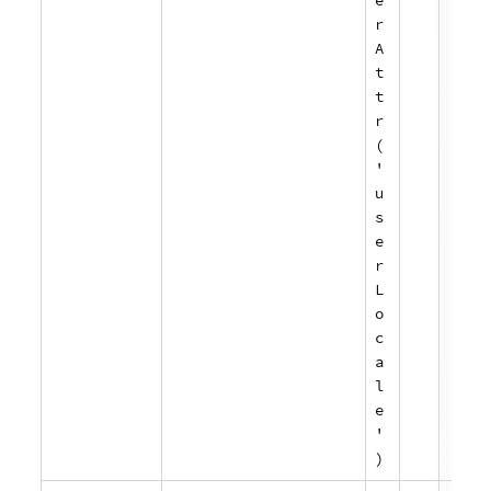
e
r
A
t
t
r
(
'
u
s
e
r
L
o
c
a
l
e
'
)