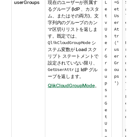
userGroups
現在のユーザーが所属す
L
=G
S
るグループ (
IdP
、カスタ
e
et
a
ム、またはその両方)。文
t
Us
l
字列内のグループのカン
v
er
e
マ区切りリストを返しま
U
At
s
す。既定では、
s
tr
,
QlikCloudGroupMode
シ
e
('
P
ステム変数が Load スク
r
us
r
リプト ステートメントで
G
er
o
設定されていない限り、
r
Gr
d
GetUserAttr
は
IdP
グル
o
ou
u
ープを返します。
u
ps
c
p
')
t
QlikCloudGroupMode
。
s
-
=
L
G
e
e
a
t
d
U
,
s
O
e
K