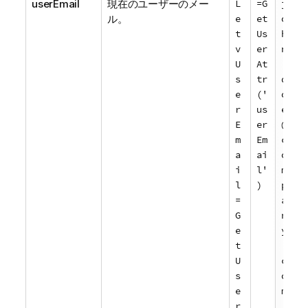
userEmail
現在のユーザーのメー
L
=G
j
ル。
e
et
o
t
Us
h
v
er
n
U
At
.
s
tr
d
e
('
o
r
us
e
E
er
@
m
Em
c
a
ai
o
i
l'
m
l
)
p
=
a
G
n
e
y
t
.
U
c
s
o
e
m
r