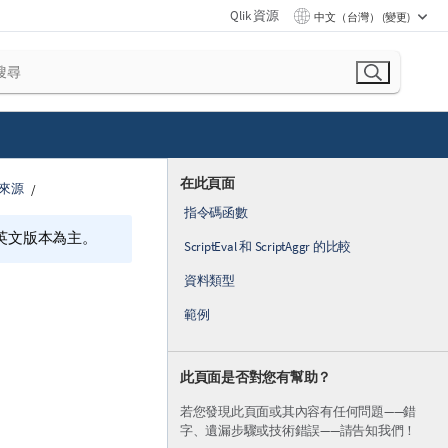
Qlik 資源
中文（台灣） (變更)
在此頁面
析來源
指令碼函數
的英文版本為主。
ScriptEval 和 ScriptAggr 的比較
資料類型
範例
此頁面是否對您有幫助？
若您發現此頁面或其內容有任何問題——錯
字、遺漏步驟或技術錯誤——請告知我們！