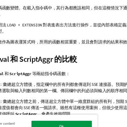
碼函數變體。在
載入指令碼
中，其行為都應該相同，但在這種情況下
。
用法
對表進表出方法進行操作，並從內部表格定義
LOAD * EXTENSION
型。
數作為圖表運算式時，所用的函數相當重要，並且會對請求的結果和
Eval 和 ScriptAggr 的比較
和
等兩組指令碼函數：
al
ScriptAggr
：彙總超立方體後，指定欄中的所有列都會傳送到 SSE 連接器。預期
將選取與輸入列數相同的第一欄。傳回欄中的列必須與輸入的順序相
：彙總超立方體之前，傳送超立方體中單一
維度
群組的所有列，預期 SSE
維度值都會向 SSE 傳送一個請求。雖然有這種使用案例，但很少使用
度值呼叫
，會產生效能問題。
ScriptAggr
er content
Ok