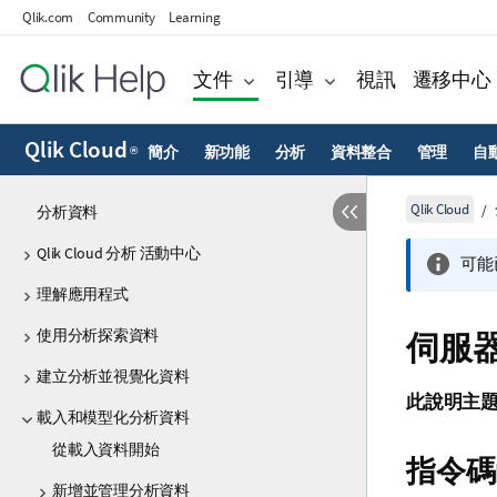
Qlik.com
Community
Learning
文件
引導
視訊
遷移中心
Qlik Cloud
簡介
新功能
分析
資料整合
管理
自
®
Qlik Cloud
分析資料
Qlik Cloud 分析 活動中心
可能
理解應用程式
使用分析探索資料
伺服
建立分析並視覺化資料
此說明主
載入和模型化分析資料
從載入資料開始
指令碼
新增並管理分析資料