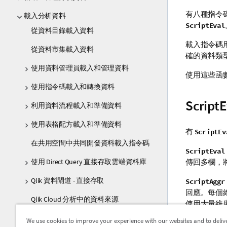
有八種指令
載入分析資料
ScriptEval
從資料目錄載入資料
載入指令碼
從資料市集載入資料
確的資料類
使用資料管理員載入和管理資料
使用這些函
使用指令碼載入和轉換資料
Script
利用資料流程載入和準備資料
使用表格配方載入和準備資料
有
ScriptEv
在共用空間中共同開發資料載入指令碼
ScriptEval
傳回多欄，
使用 Direct Query 直接存取雲端資料庫
Qlik 資料閘道 - 直接存取
ScriptAggr
回應。每個
Qlik Cloud 分析中的資料來源
使用大量維
從檔案載入資料
We use cookies to improve your experience with our websites and to deliv