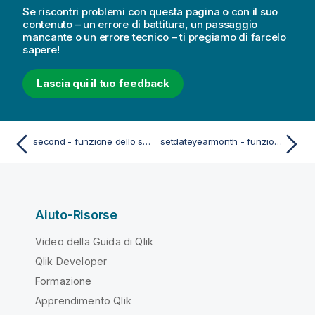
Se riscontri problemi con questa pagina o con il suo
contenuto – un errore di battitura, un passaggio
mancante o un errore tecnico – ti pregiamo di farcelo
sapere!
Lascia qui il tuo feedback
second - funzione dello script e del grafico
setdateyearmonth - funzione dello script e del grafico
Aiuto-Risorse
Video della Guida di Qlik
Qlik Developer
Formazione
Apprendimento Qlik