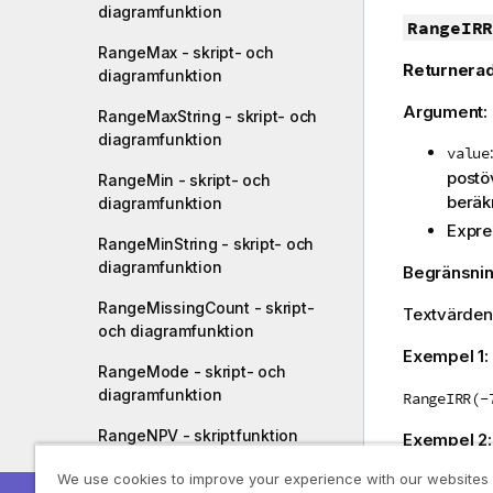
diagramfunktion
RangeIRR
RangeMax - skript- och
Returnerad
diagramfunktion
Argument:
RangeMaxString - skript- och
diagramfunktion
value
postö
RangeMin - skript- och
beräkn
diagramfunktion
Expre
RangeMinString - skript- och
diagramfunktion
Begränsnin
RangeMissingCount - skript-
Textvärden
och diagramfunktion
Exempel 1:
RangeMode - skript- och
diagramfunktion
RangeIRR(-
RangeNPV - skriptfunktion
Exempel 2
RangeNullCount - skript- och
We use cookies to improve your experience with our websites
Lägg till e