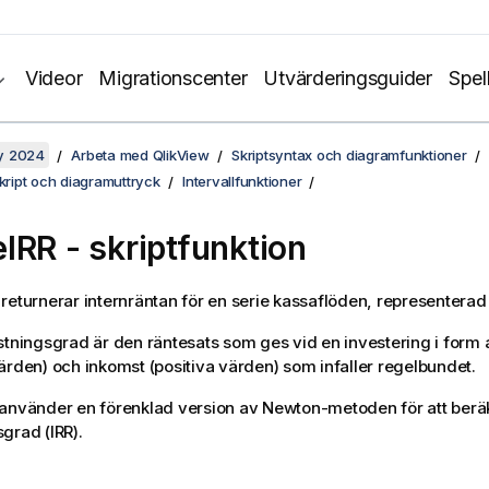
Videor
Migrationscenter
Utvärderingsguider
Spel
y 2024
Arbeta med QlikView
Skriptsyntax och diagramfunktioner
skript och diagramuttryck
Intervallfunktioner
IRR - skriptfunktion
returnerar internräntan för en serie kassaflöden, representera
stningsgrad är den räntesats som ges vid en investering i form 
ärden) och inkomst (positiva värden) som infaller regelbundet.
använder en förenklad version av Newton-metoden för att berä
grad (IRR).