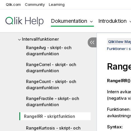
Qlik.com
Community
Learning
Mappningsfunktioner
Matematiska funktioner
Dokumentation
Introduktion
NULL-funktioner
Intervallfunktioner
QlikView Ma
RangeAvg - skript- och
Funktioner i 
diagramfunktion
Range
RangeCorrel - skript- och
diagramfunktion
RangeIRR()
RangeCount - skript- och
diagramfunktion
Intern avka
(negativa v
RangeFractile - skript- och
diagramfunktion
Funktionen 
avkastnings
RangeIRR - skriptfunktion
Syntax:
RangeKurtosis - skript- och