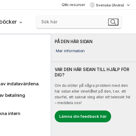
Qlik-resurser
Svenska (Ändra)
böcker
PÅ DEN HÄR SIDAN
Mer information
VAR DEN HÄR SIDAN TILL HJÄLP FÖR
DIG?
d av indatavärdena.
Om du stöter på några problem med den
här sidan eller innehållet på den, t.ex. ett
av betalning
stavfel, ett saknat steg eller ett tekniskt fel
– meddela oss!
kna intern
Lämna din feedback här