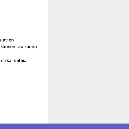
s av en
nktionen ska kunna
som ska mätas.
ne de fält som