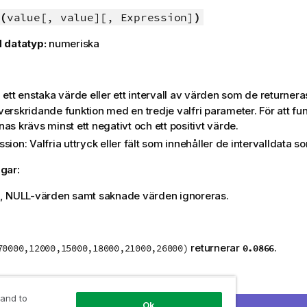
(
value[, value][, Expression]
)
 datatyp:
numeriska
: ett enstaka värde eller ett intervall av värden som de returnera
verskridande funktion med en tredje valfri parameter. För att fu
as krävs minst ett negativt och ett positivt värde.
ssion
: Valfria uttryck eller fält som innehåller de intervalldata 
gar:
,
NULL
-värden samt saknade värden ignoreras.
returnerar
.
0.0866
70000,12000,15000,18000,21000,26000)
:
 and to
xempelskriptet i dokumentet och kör det. Lägg sedan till åtminsto
Ok