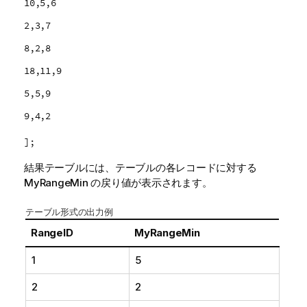
10,5,6
2,3,7
8,2,8
18,11,9
5,5,9
9,4,2
];
結果テーブルには、テーブルの各レコードに対する
MyRangeMin
の戻り値が表示されます。
テーブル形式の出力例
RangeID
MyRangeMin
1
5
2
2