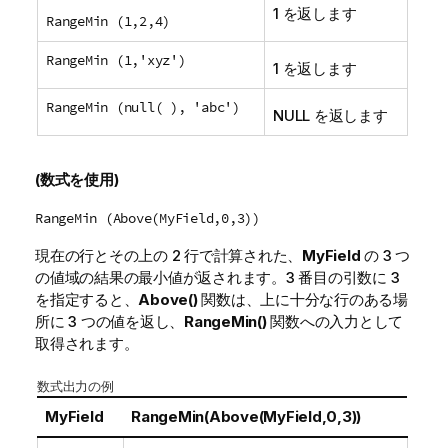
1 を返します
RangeMin (1,2,4)
RangeMin (1,'xyz')
1 を返します
RangeMin (null( ), 'abc')
NULL
を返します
(数式を使用)
RangeMin (Above(MyField,0,3))
現在の行とその上の 2 行で計算された、
MyField
の 3 つ
の値域の結果の最小値が返されます。3 番目の引数に
3
を指定すると、
Above()
関数は、上に十分な行のある場
所に 3 つの値を返し、
RangeMin()
関数への入力として
取得されます。
数式出力の例
MyField
RangeMin(Above(MyField,0,3))