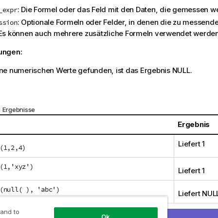
: Die Formel oder das Feld mit den Daten, die gemessen we
_expr
: Optionale Formeln oder Felder, in denen die zu messend
ssion
 Es können auch mehrere zusätzliche Formeln verwendet werden
ungen:
ne numerischen Werte gefunden, ist das Ergebnis
NULL
.
d Ergebnisse
Ergebnis
Liefert 1
(1,2,4)
(1,'xyz')
Liefert 1
(null( ), 'abc')
Liefert
NUL
 and to
Ok