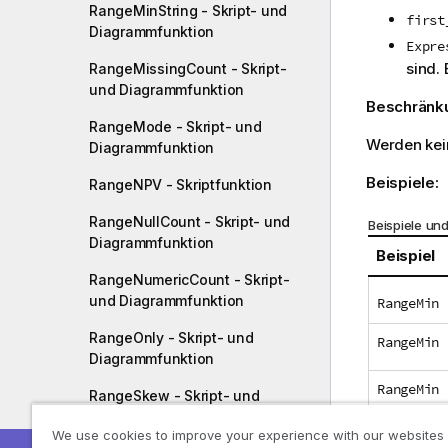
RangeMinString - Skript- und
first
Diagrammfunktion
Expre
sind.
RangeMissingCount - Skript-
und Diagrammfunktion
Beschränk
RangeMode - Skript- und
Werden kei
Diagrammfunktion
Beispiele:
RangeNPV - Skriptfunktion
RangeNullCount - Skript- und
Beispiele un
Diagrammfunktion
Beispiel
RangeNumericCount - Skript-
und Diagrammfunktion
RangeMin 
RangeOnly - Skript- und
RangeMin 
Diagrammfunktion
RangeMin 
RangeSkew - Skript- und
Diagrammfunktion
We use cookies to improve your experience with our websites