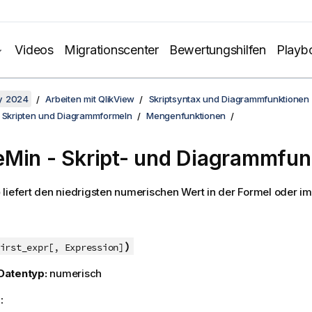
Videos
Migrationscenter
Bewertungshilfen
Playb
y 2024
Arbeiten mit QlikView
Skriptsyntax und Diagrammfunktionen
n Skripten und Diagrammformeln
Mengenfunktionen
eMin
- Skript- und Diagrammfun
)
liefert den niedrigsten numerischen Wert in der Formel oder im
)
irst_expr[, Expression]
Datentyp:
numerisch
: