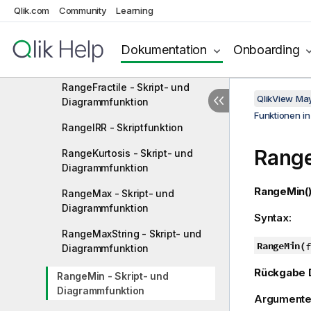
RangeCorrel - Skript- und
Qlik.com
Community
Learning
Diagrammfunktion
RangeCount - Skript- und
Dokumentation
Onboarding
Diagrammfunktion
RangeFractile - Skript- und
QlikView Ma
Diagrammfunktion
Funktionen i
RangeIRR - Skriptfunktion
Rang
RangeKurtosis - Skript- und
Diagrammfunktion
RangeMin(
RangeMax - Skript- und
Diagrammfunktion
Syntax:
RangeMaxString - Skript- und
RangeMin(
f
Diagrammfunktion
Rückgabe 
RangeMin - Skript- und
Diagrammfunktion
Argumente