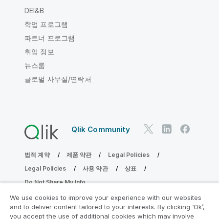
DEI&B
학업 프로그램
파트너 프로그램
취업 정보
뉴스룸
글로벌 사무실/연락처
Qlik Community
법적 계약
제품 약관
Legal Policies
Legal Policies
사용 약관
상표
Do Not Share My Info
Copyright © 1993-2026 QlikTech International AB. 무단 전재
We use cookies to improve your experience with our websites
및 복제를 금합니다.
and to deliver content tailored to your interests. By clicking ‘Ok’,
you accept the use of additional cookies which may involve