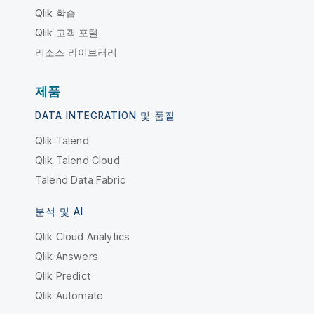
Qlik 학습
Qlik 고객 포털
리소스 라이브러리
제품
DATA INTEGRATION 및 품질
Qlik Talend
Qlik Talend Cloud
Talend Data Fabric
분석 및 AI
Qlik Cloud Analytics
Qlik Answers
Qlik Predict
Qlik Automate