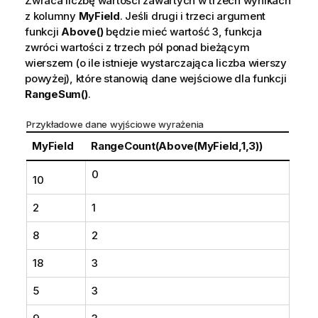
Zwraca liczbę wartości zawartych w trzech wynikach
z kolumny
MyField
. Jeśli drugi i trzeci argument
funkcji
Above()
będzie mieć wartość
3
, funkcja
zwróci wartości z trzech pól ponad bieżącym
wierszem (o ile istnieje wystarczająca liczba wierszy
powyżej), które stanowią dane wejściowe dla funkcji
RangeSum()
.
Przykładowe dane wyjściowe wyrażenia
MyField
RangeCount(Above(MyField,1,3))
0
10
2
1
8
2
18
3
5
3