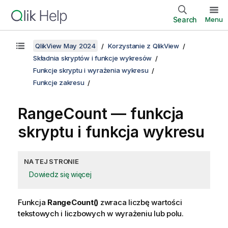
Search
Menu
QlikView May 2024
Korzystanie z QlikView
Składnia skryptów i funkcje wykresów
Funkcje skryptu i wyrażenia wykresu
Funkcje zakresu
RangeCount
— funkcja
skryptu i funkcja wykresu
NA TEJ STRONIE
Dowiedz się więcej
Funkcja
RangeCount()
zwraca liczbę wartości
tekstowych i liczbowych w wyrażeniu lub polu.