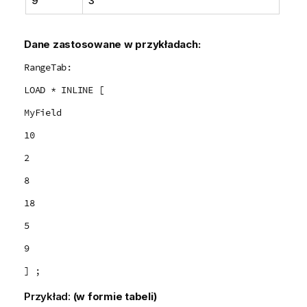
9
3
Dane zastosowane w przykładach:
RangeTab:
LOAD * INLINE [
MyField
10
2
8
18
5
9
] ;
Przykład:
(w formie tabeli)