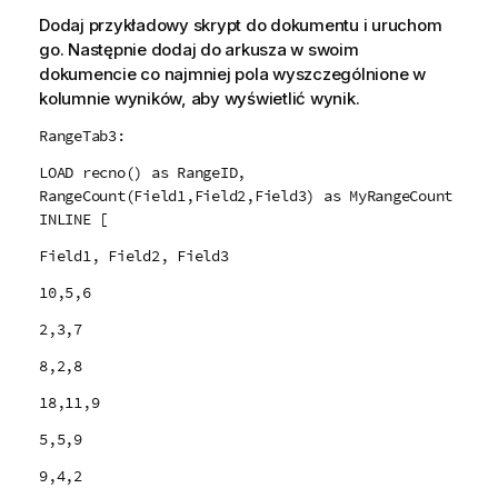
Dodaj przykładowy skrypt do dokumentu i uruchom
go. Następnie dodaj do arkusza w swoim
dokumencie co najmniej pola wyszczególnione w
kolumnie wyników, aby wyświetlić wynik.
RangeTab3:
LOAD recno() as RangeID,
RangeCount(Field1,Field2,Field3) as MyRangeCount
INLINE [
Field1, Field2, Field3
10,5,6
2,3,7
8,2,8
18,11,9
5,5,9
9,4,2