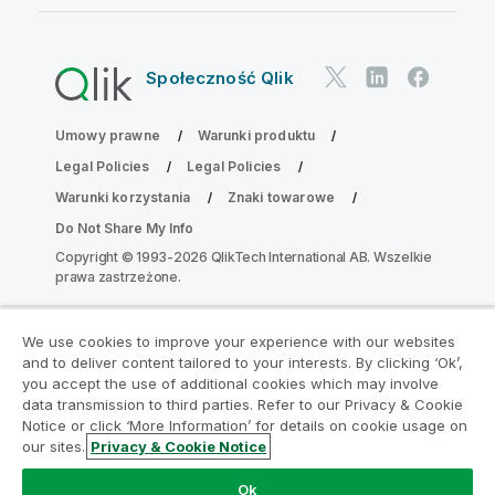
Społeczność Qlik
Umowy prawne
Warunki produktu
Legal Policies
Legal Policies
Warunki korzystania
Znaki towarowe
Do Not Share My Info
Copyright © 1993-2026 QlikTech International AB. Wszelkie
prawa zastrzeżone.
We use cookies to improve your experience with our websites
Dołącz do Programu Modernizacji
and to deliver content tailored to your interests. By clicking ‘Ok’,
Analityki
you accept the use of additional cookies which may involve
data transmission to third parties. Refer to our Privacy & Cookie
Notice or click ‘More Information’ for details on cookie usage on
Przeprowadź modernizację bez szkody dla Twoich
our sites.
Privacy & Cookie Notice
cennych aplikacji QlikView za pomocą programu
Analytics Modernization Program.
Kliknij tutaj
aby
Ok