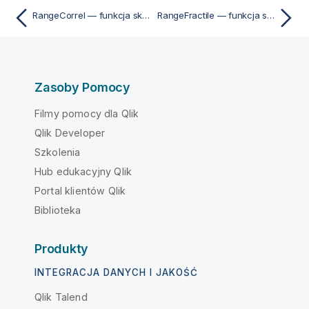
RangeCorrel — funkcja skryptu i funkcja wykresu
RangeFractile — funkcja skryptu i funkcja wykresu
Zasoby Pomocy
Filmy pomocy dla Qlik
Qlik Developer
Szkolenia
Hub edukacyjny Qlik
Portal klientów Qlik
Biblioteka
Produkty
INTEGRACJA DANYCH I JAKOŚĆ
Qlik Talend