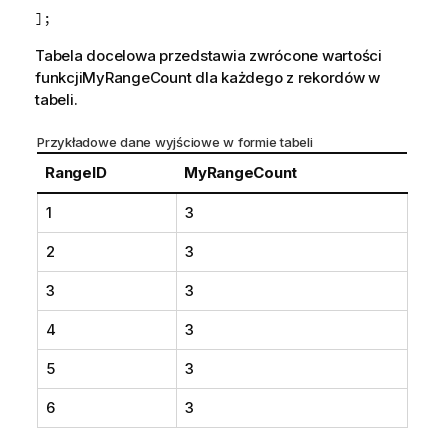
];
Tabela docelowa przedstawia zwrócone wartości
funkcji
MyRangeCount
dla każdego z rekordów w
tabeli.
Przykładowe dane wyjściowe w formie tabeli
RangeID
MyRangeCount
1
3
2
3
3
3
4
3
5
3
6
3