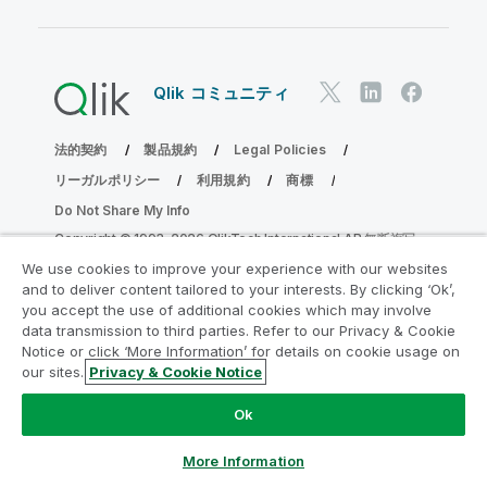
Qlik コミュニティ
法的契約
製品規約
Legal Policies
リーガルポリシー
利用規約
商標
Do Not Share My Info
Copyright © 1993-2026 QlikTech International AB.無断複写・
転載を禁じます。
We use cookies to improve your experience with our websites
and to deliver content tailored to your interests. By clicking ‘Ok’,
you accept the use of additional cookies which may involve
data transmission to third parties. Refer to our Privacy & Cookie
分析の近代化プログラムに参加する
Notice or click ‘More Information’ for details on cookie usage on
our sites.
Privacy & Cookie Notice
分析最新化プログラムにより、重要な QlikView app を危険
にさらすことなく最新化しましょう。
ここをクリック
して詳
Ok
細を表示するか、次にお問い合わせください。
ampquestions@qlik.com
More Information