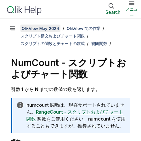
メニュ
Search
ー
QlikView May 2024
QlikView での作業
スクリプト構文およびチャート関数
スクリプトの関数とチャートの数式
範囲関数
NumCount - スクリプトお
よびチャート関数
引数 1 から
N
までの数値の数を返します。
情
numcount
関数は、現在サポートされていませ
報
ん。
RangeCount - スクリプトおよびチャート
メ
関数
関数をご使用ください。
numcount
を使用
モ
することもできますが、推奨されていません。