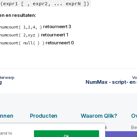
(expr1 [ , expr2, ... exprN ])
n en resultaten:
retourneert 3
numcount( 1,2,4, )
retourneert 1
numcount( 2,xyz )
retourneert 0
numcount( null( ) )
derwerp
Vo
g
NumMax - script- en 
onnen
Producten
Waarom Qlik?
Ov
GEGEVENSINTEG
-video's
Waarom Qlik
Be
RATIE EN
 and to
loper
Vertrouwen en
Le
Ok
KWALITEIT