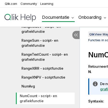
grafiekfunctie
Qlik.com
Community
Learning
RangeSkew - script- en
Documentatie
Onboarding
grafiekfunctie
RangeStdev - script- en
grafiekfunctie
QlikView Ma
Functies in s
RangeSum - script- en
grafiekfunctie
NumCo
RangeTextCount - script- en
grafiekfunctie
Retourneert
RangeXIRR - scriptfunctie
N
.
RangeXNPV - scriptfunctie
I
De
n
NumAvg
n
graf
f
NumCount - script- en
o
grafiekfunctie
Syntaxis:
r