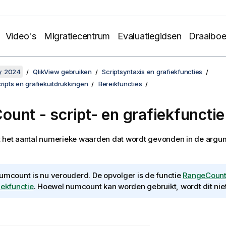
Video's
Migratiecentrum
Evaluatiegidsen
Draaibo
y 2024
QlikView gebruiken
Scriptsyntaxis en grafiekfuncties
cripts en grafiekuitdrukkingen
Bereikfuncties
unt - script- en grafiekfunctie
 het aantal numerieke waarden dat wordt gevonden in de argum
umcount
is nu verouderd. De opvolger is de functie
RangeCount 
iekfunctie
. Hoewel
numcount
kan worden gebruikt, wordt dit nie