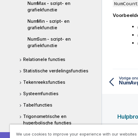
m
NumCount
NumMax - script- en
a
grafiekfunctie
Voorbeelde
t
NumMin - script- en
i
grafiekfunctie
e
NumSum - script- en
grafiekfunctie
Relationele functies
Statistische verdelingsfuncties
Vorige on
Tekenreeksfuncties
NumAv
Systeemfuncties
Tabelfuncties
Hulpbr
Trigonometrische en
hyperbolische functies
Qlik Help
We use cookies to improve your experience with our websites
Window-functies
Qlik Deve