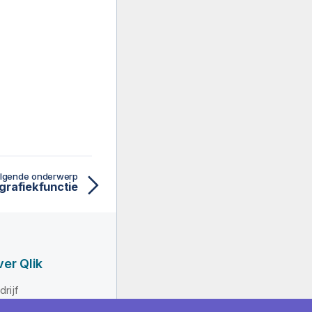
lgende onderwerp
grafiekfunctie
er Qlik
drijf
iderschap