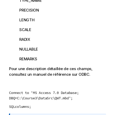
TYPE_NAME
PRECISION
LENGTH
SCALE
RADIX
NULLABLE
REMARKS
Pour une description détaillée de ces champs,
consultez un manuel de référence sur
ODBC
.
Connect to 'MS Access 7.0 Database;
DBQ=C:\Course3\DataSrc\QWT.mbd';
SQLcolumns;