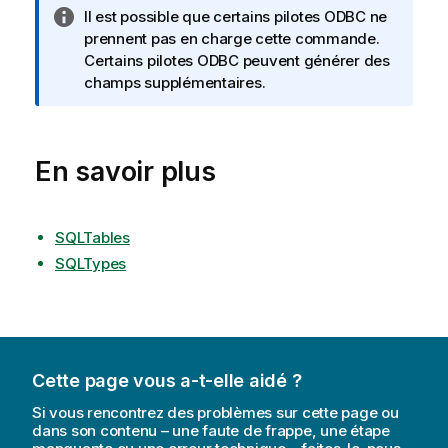
N
Il est possible que certains pilotes
ODBC
ne
o
prennent pas en charge cette commande.
t
Certains pilotes
ODBC
peuvent générer des
e
champs supplémentaires.
I
n
f
En savoir plus
o
r
m
a
SQLTables
t
SQLTypes
i
o
n
s
Cette page vous a-t-elle aidé ?
Si vous rencontrez des problèmes sur cette page ou
dans son contenu – une faute de frappe, une étape