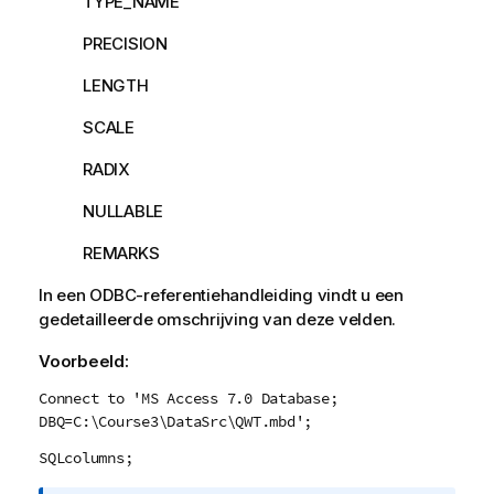
TYPE_NAME
PRECISION
LENGTH
SCALE
RADIX
NULLABLE
REMARKS
In een
ODBC
-referentiehandleiding vindt u een
gedetailleerde omschrijving van deze velden.
Voorbeeld:
Connect to 'MS Access 7.0 Database;
DBQ=C:\Course3\DataSrc\QWT.mbd';
SQLcolumns;