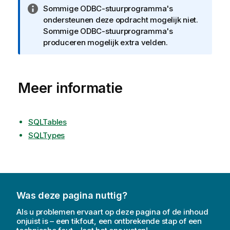
I
Sommige
ODBC
-stuurprogramma's
n
ondersteunen deze opdracht mogelijk niet.
f
Sommige
ODBC
-stuurprogramma's
o
produceren mogelijk extra velden.
r
m
a
Meer informatie
t
i
e
SQLTables
SQLTypes
Was deze pagina nuttig?
Als u problemen ervaart op deze pagina of de inhoud
onjuist is – een tikfout, een ontbrekende stap of een