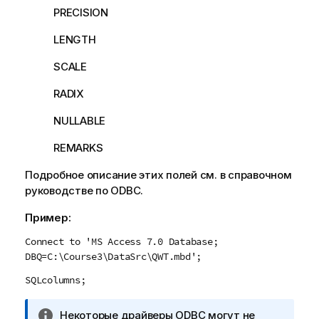
PRECISION
LENGTH
SCALE
RADIX
NULLABLE
REMARKS
Подробное описание этих полей см. в справочном
руководстве по
ODBC
.
Пример:
Connect to 'MS Access 7.0 Database;
DBQ=C:\Course3\DataSrc\QWT.mbd';
SQLcolumns;
П
Некоторые драйверы
ODBC
могут не