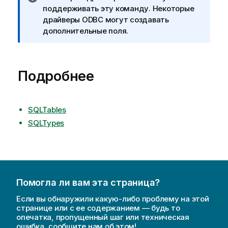
р
поддерживать эту команду. Некоторые
и
драйверы
ODBC
могут создавать
м
дополнительные поля.
е
ч
а
Подробнее
н
и
е
к
SQLTables
и
SQLTypes
н
ф
о
р
м
Помогла ли вам эта страница?
а
Если вы обнаружили какую-либо проблему на этой
ц
странице или с ее содержанием — будь то
и
опечатка, пропущенный шаг или техническая
и
ошибка, сообщите нам об этом!