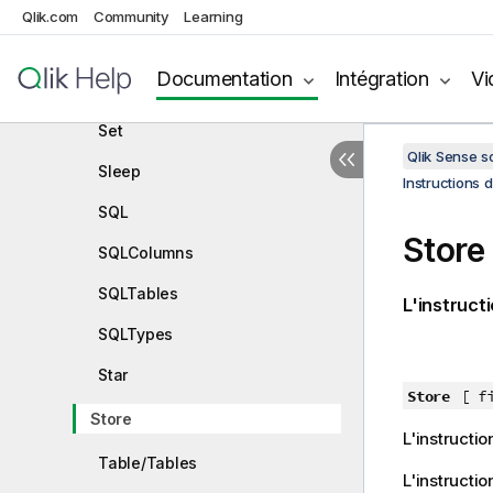
Search
Qlik.com
Community
Learning
Section
Documentation
Intégration
Vi
Select
Set
Qlik Sense 
Sleep
Instructions 
SQL
Store
SQLColumns
SQLTables
L'instruct
SQLTypes
Star
Store
[ f
Store
L'instructio
Table/Tables
L'instructi