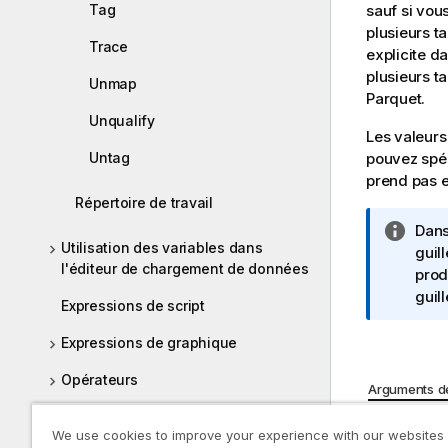
Tag
sauf si vou
plusieurs t
Trace
explicite d
plusieurs t
Unmap
Parquet
.
Unqualify
Les valeurs
Untag
pouvez spéc
prend pas e
Répertoire de travail
N
Dans
Utilisation des variables dans
o
guil
l'éditeur de chargement de données
t
prod
e
guil
Expressions de script
I
n
Expressions de graphique
f
Opérateurs
o
Arguments d
r
Fonctions de script et de graphique
Argumen
m
We use cookies to improve your experience with our websites