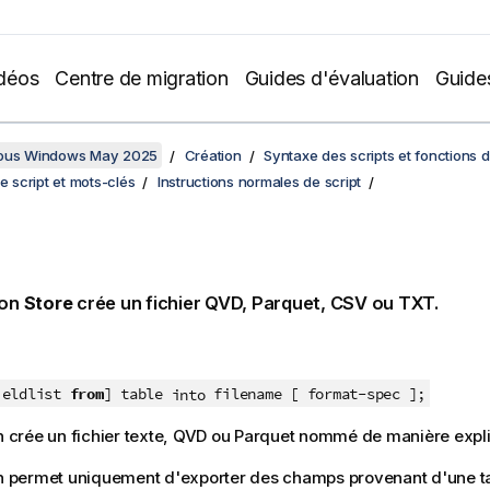
déos
Centre de migration
Guides d'évaluation
Guide
sous Windows May 2025
Création
Syntaxe des scripts et fonctions 
de script et mots-clés
Instructions normales de script
ion
Store
crée un fichier
QVD
,
Parquet
,
CSV
ou
TXT
.
ieldlist
from
] table
filename [ format-spec ];
into
n crée un fichier texte,
QVD
ou
Parquet
nommé de manière explic
on permet uniquement d'exporter des champs provenant d'une t