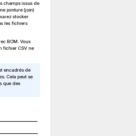
es champs issus de
e jointure (
join
)
pouvez stocker
 les fichiers
vec
BOM
. Vous
 fichier
CSV
ne
nt encadrés de
es. Cela peut se
ls que des