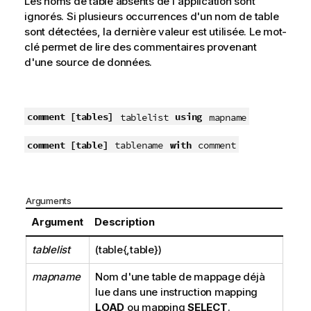
Les noms de table absents de l'application sont
ignorés. Si plusieurs occurrences d'un nom de table
sont détectées, la dernière valeur est utilisée. Le mot-
clé permet de lire des commentaires provenant
d'une source de données.
comment [tables]
using
tablelist
mapname
comment [table]
with
tablename
comment
Arguments
Argument
Description
tablelist
(table{,table})
mapname
Nom d'une table de mappage déjà
lue dans une instruction mapping
LOAD
ou mapping
SELECT
.