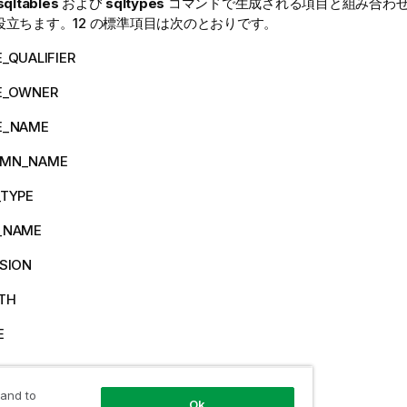
sqltables
および
sqltypes
コマンドで生成される項目と組み合わ
役立ちます。12 の標準項目は次のとおりです。
_QUALIFIER
E_OWNER
E_NAME
UMN_NAME
_TYPE
_NAME
ISION
TH
E
X
 and to
ABLE
Ok