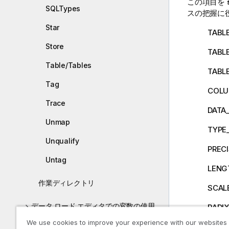
この項目を
SQLTypes
スの把握に
Star
TABLE
Store
TABL
Table/Tables
TABL
Tag
COL
Trace
DATA
Unmap
TYPE
Unqualify
PREC
Untag
LENG
作業ディレクトリ
SCAL
データ ロード エディタでの変数の使用
RADI
We use cookies to improve your experience with our websites
スクリプト式
NULL