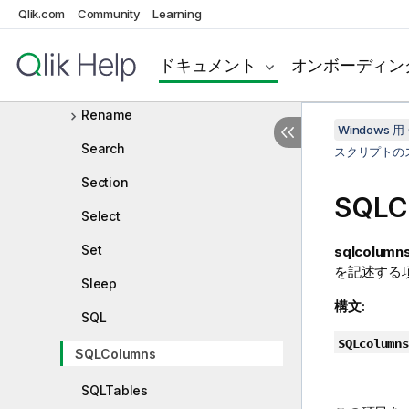
NullAsValue
Qlik.com
Community
Learning
Qualify
ドキュメント
オンボーディン
Rem
Rename
Windows 用 
Search
スクリプトの
Section
SQLC
Select
Set
sqlcolumn
を記述する
Sleep
構文:
SQL
SQLcolumns
SQLColumns
SQLTables