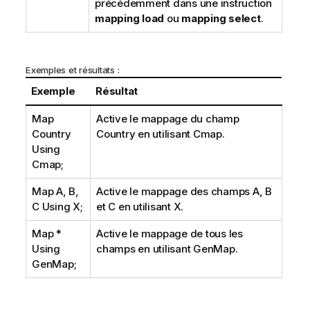
précédemment dans une instruction
mapping load
ou
mapping select
.
Exemples et résultats :
Exemple
Résultat
Map
Active le mappage du champ
Country
Country
en utilisant
Cmap
.
Using
Cmap;
Map A, B,
Active le mappage des champs
A
,
B
C Using X;
et
C
en utilisant
X
.
Map *
Active le mappage de tous les
Using
champs en utilisant
GenMap
.
GenMap;