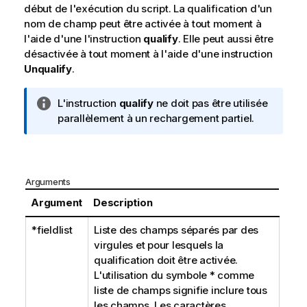
début de l'exécution du script. La qualification d'un
nom de champ peut être activée à tout moment à
l'aide d'une l'instruction
qualify
. Elle peut aussi être
désactivée à tout moment à l'aide d'une instruction
Unqualify
.
N
L'instruction
qualify
ne doit pas être utilisée
o
parallèlement à un rechargement partiel.
t
e
I
n
Arguments
f
Argument
Description
o
r
*fieldlist
Liste des champs séparés par des
m
virgules et pour lesquels la
a
qualification doit être activée.
t
L'utilisation du symbole
*
comme
i
liste de champs signifie inclure tous
o
les champs. Les caractères