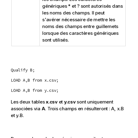
n
génériques
*
et
?
sont autorisés dans
s
les noms des champs. Il peut
s'avérer nécessaire de mettre les
noms des champs entre guillemets
lorsque des caractères génériques
sont utilisés.
Qualify B;
LOAD A,B from x.csv;
LOAD A,B from y.csv;
Les deux tables
x.csv
et
y.csv
sont uniquement
associées via
A
. Trois champs en résulteront :
A
,
x.B
et
y.B
.