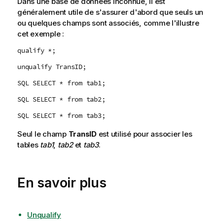
Dans une base de données inconnue, il est
généralement utile de s'assurer d'abord que seuls un
ou quelques champs sont associés, comme l'illustre
cet exemple :
qualify *;
unqualify TransID;
SQL SELECT * from tab1;
SQL SELECT * from tab2;
SQL SELECT * from tab3;
Seul le champ
TransID
est utilisé pour associer les
tables
tab1
,
tab2
et
tab3
.
En savoir plus
Unqualify