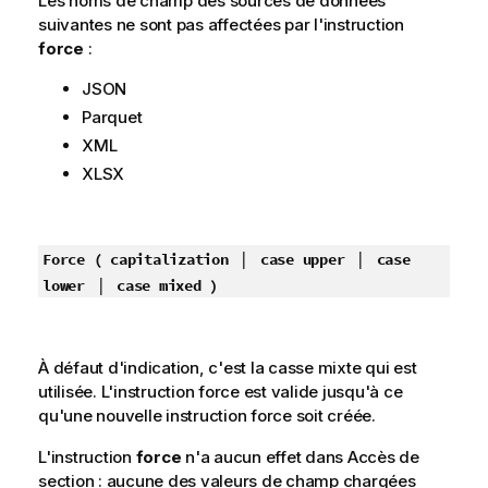
Les noms de champ des sources de données
suivantes ne sont pas affectées par l'instruction
force
:
JSON
Parquet
XML
XLSX
|
|
Force ( capitalization
case upper
case
|
lower
case mixed )
À défaut d'indication, c'est la casse mixte qui est
utilisée. L'instruction force est valide jusqu'à ce
qu'une nouvelle instruction force soit créée.
L'instruction
force
n'a aucun effet dans Accès de
section : aucune des valeurs de champ chargées