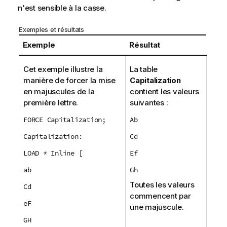
n'est sensible à la casse.
Exemples et résultats
Exemple
Résultat
Cet exemple illustre la
La table
manière de forcer la mise
Capitalization
en majuscules de la
contient les valeurs
première lettre.
suivantes :
FORCE Capitalization;
Ab
Capitalization:
Cd
LOAD * Inline [
Ef
ab
Gh
Toutes les valeurs
Cd
commencent par
eF
une majuscule.
GH