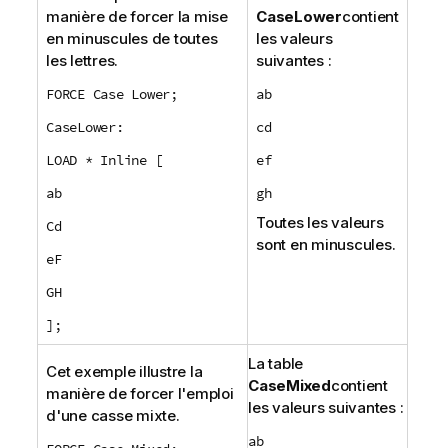
manière de forcer la mise
CaseLower
contient
en minuscules de toutes
les valeurs
les lettres.
suivantes :
FORCE Case Lower;
ab
CaseLower:
cd
LOAD * Inline [
ef
ab
gh
Toutes les valeurs
Cd
sont en minuscules.
eF
GH
];
La table
Cet exemple illustre la
CaseMixed
contient
manière de forcer l'emploi
les valeurs suivantes :
d'une casse mixte.
ab