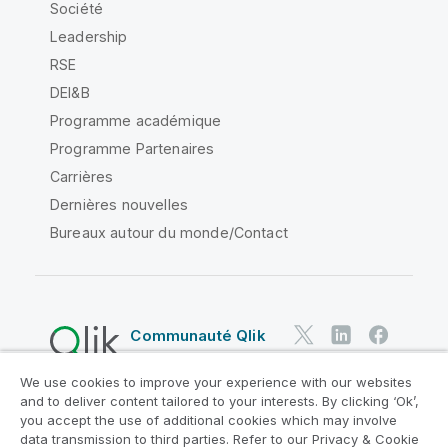
Société
Leadership
RSE
DEI&B
Programme académique
Programme Partenaires
Carrières
Dernières nouvelles
Bureaux autour du monde/Contact
Communauté Qlik
We use cookies to improve your experience with our websites
Contrats juridiques
and to deliver content tailored to your interests. By clicking ‘Ok’,
Conditions d'utilisation des produits
you accept the use of additional cookies which may involve
data transmission to third parties. Refer to our Privacy & Cookie
Legal Policies
Conditions légales