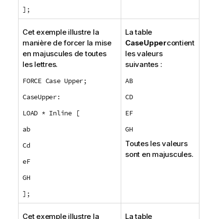
];
Cet exemple illustre la
La table
manière de forcer la mise
CaseUpper
contient
en majuscules de toutes
les valeurs
les lettres.
suivantes :
FORCE Case Upper;
AB
CaseUpper:
CD
LOAD * Inline [
EF
ab
GH
Toutes les valeurs
Cd
sont en majuscules.
eF
GH
];
Cet exemple illustre la
La table