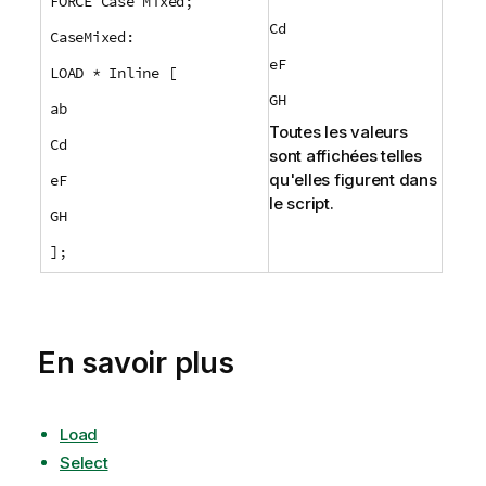
FORCE Case Mixed;
Cd
CaseMixed:
eF
LOAD * Inline [
GH
ab
Toutes les valeurs
Cd
sont affichées telles
qu'elles figurent dans
eF
le script.
GH
];
En savoir plus
Load
Select