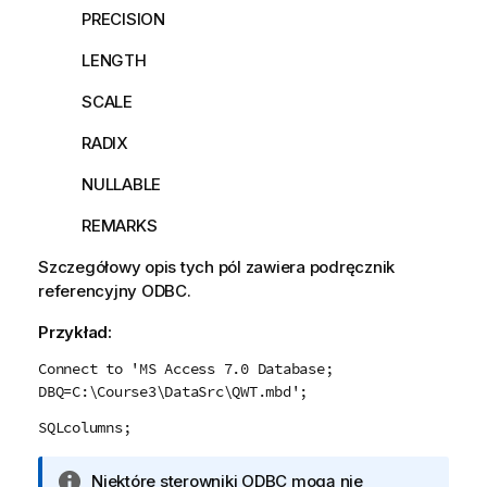
PRECISION
LENGTH
SCALE
RADIX
NULLABLE
REMARKS
Szczegółowy opis tych pól zawiera podręcznik
referencyjny
ODBC
.
Przykład:
Connect to 'MS Access 7.0 Database;
DBQ=C:\Course3\DataSrc\QWT.mbd';
SQLcolumns;
I
Niektóre sterowniki
ODBC
mogą nie