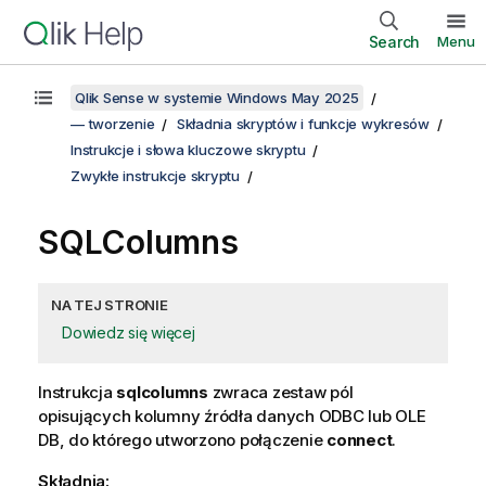
Search
Menu
Qlik Sense w systemie Windows May 2025
— tworzenie
Składnia skryptów i funkcje wykresów
Instrukcje i słowa kluczowe skryptu
Zwykłe instrukcje skryptu
SQLColumns
NA TEJ STRONIE
Dowiedz się więcej
Instrukcja
sqlcolumns
zwraca zestaw pól
opisujących kolumny źródła danych
ODBC
lub
OLE
DB
, do którego utworzono połączenie
connect
.
Składnia: