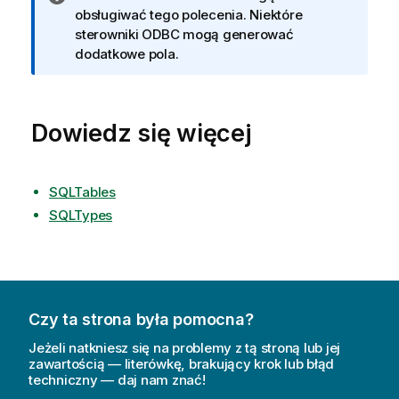
n
obsługiwać tego polecenia. Niektóre
f
sterowniki
ODBC
mogą generować
o
dodatkowe pola.
r
m
a
Dowiedz się więcej
c
j
a
SQLTables
SQLTypes
Czy ta strona była pomocna?
Jeżeli natkniesz się na problemy z tą stroną lub jej
zawartością — literówkę, brakujący krok lub błąd
techniczny — daj nam znać!