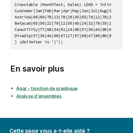
Crosstable (MonthText, Sales) LOAD * inline [

Customer|Jan|Feb|Mar|Apr|May|Jun|Jul|Aug|Sep|Oct|Nov
Astrida|46|60|70|13|78|20|45|65|78|12|78|22

Betacab|65|56|22|79|12|56|45|24|32|78|55|15

Canutility|77|68|34|91|24|68|57|36|44|90|67|27

Divadip|57|36|44|90|67|27|57|68|47|90|80|94

] (delimiter is '|');
En savoir plus
Aggr - fonction de graphique
Analyse d'ensembles
Cette page vous a-t-elle aidé ?