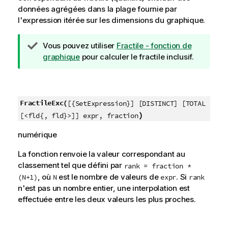
données agrégées dans la plage fournie par
l'expression itérée sur les dimensions du graphique.
N
Vous pouvez utiliser
Fractile - fonction de
o
graphique
pour calculer le fractile inclusif.
t
e
C
o
FractileExc(
[{SetExpression}] [DISTINCT] [TOTAL
n
)
[<fld{, fld}>]] expr, fraction
s
numérique
e
i
La fonction renvoie la valeur correspondant au
l
classement tel que défini par
rank = fraction *
, où
est le nombre de valeurs de
. Si
(N+1)
N
expr
rank
n'est pas un nombre entier, une interpolation est
effectuée entre les deux valeurs les plus proches.