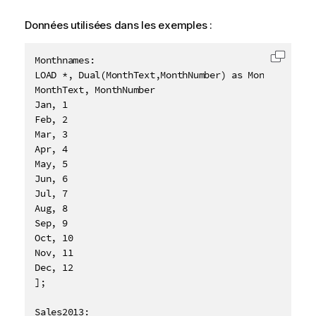
Données utilisées dans les exemples :
Monthnames:

Copier 
LOAD *, Dual(MonthText,MonthNumber) as Month INLINE 
MonthText, MonthNumber

Jan, 1

Feb, 2

Mar, 3

Apr, 4

May, 5

Jun, 6

Jul, 7

Aug, 8

Sep, 9

Oct, 10

Nov, 11

Dec, 12

];

Sales2013:
