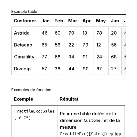
Example table
Customer
Jan
Feb
Mar
Apr
May
Jun
Jul
Astrida
46
60
70
13
78
20
45
Betacab
65
56
22
79
12
56
45
Canutility
77
68
34
91
24
68
57
Divadip
57
36
44
90
67
27
57
Exemples de fonction
Exemple
Résultat
FractileExc(Sales
Pour une table dotée de la
, 0.75)
dimension
Customer
et de la
mesure
FractileExc([Sales])
, si les