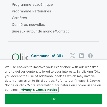
Programme académique
Programme Partenaires
Carrières
Dernières nouvelles
Bureaux autour du monde/Contact
Communauté Qlik
We use cookies to improve your experience with our websites
Contrats juridiques
and to deliver content tailored to your interests. By clicking ‘Ok’,
Conditions d'utilisation des produits
you accept the use of additional cookies which may involve
data transmission to third parties. Refer to our Privacy & Cookie
Legal Policies
Conditions légales
Notice or click ‘More Information’ for details on cookie usage on
Conditions d'utilisation
Marques
our sites.
Privacy & Cookie Notice
Do Not Share My Info
Ok
Copyright © 1993-2026 QlikTech International AB. Tous
droits réservés.