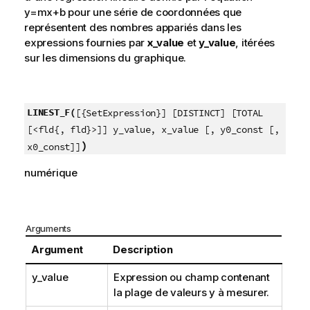
y=mx+b
pour une série de coordonnées que
représentent des nombres appariés dans les
expressions fournies par
x_value
et
y_value
, itérées
sur les dimensions du graphique.
LINEST_F(
[{SetExpression}] [DISTINCT] [TOTAL
[<fld{, fld}>]] y_value, x_value [, y0_const [,
)
x0_const]]
numérique
Arguments
Argument
Description
y_value
Expression ou champ contenant
la plage de valeurs
y
à mesurer.