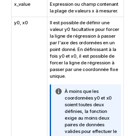
x_value
Expression ou champ contenant
la plage de valeurs
x
à mesurer.
y0
,
x0
Il est possible de définir une
valeur
y0
facultative pour forcer
la ligne de régression à passer
par l'axe des ordonnées en un
point donné. En définissant à la
fois
y0
et
x0
, il est possible de
forcer la ligne de régression à
passer par une coordonnée fixe
unique.
N
À moins que les
o
coordonnées
y0
et
x0
t
soient toutes deux
e
définies, la fonction
I
exige au moins deux
n
paires de données
f
valides pour effectuer le