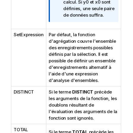
o
calcul. Si
y0
et
x0
sont
r
définies, une seule paire
m
de données suffira.
a
t
SetExpression
Par défaut, la fonction
i
d'agrégation couvre l'ensemble
o
des enregistrements possibles
n
définis par la sélection. Il est
s
possible de définir un ensemble
d'enregistrements alternatif à
l'aide d'une expression
d'analyse d'ensembles.
DISTINCT
Si le terme
DISTINCT
précède
les arguments de la fonction, les
doublons résultant de
l'évaluation des arguments de la
fonction sont ignorés.
TOTAL
Si le terme
TOTAL
précède les