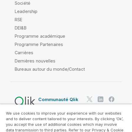
Société
Leadership
RSE
DEI&B
Programme académique
Programme Partenaires
Carrières
Dernières nouvelles
Bureaux autour du monde/Contact
Communauté Qlik
We use cookies to improve your experience with our websites
Contrats juridiques
and to deliver content tailored to your interests. By clicking ‘Ok’,
Conditions d'utilisation des produits
you accept the use of additional cookies which may involve
data transmission to third parties. Refer to our Privacy & Cookie
Legal Policies
Conditions légales