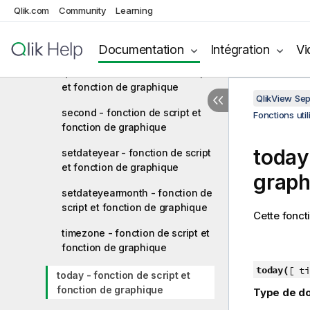
et fonction de graphique
Qlik.com
Community
Learning
quartername - fonction de script
et fonction de graphique
Documentation
Intégration
Vi
quarterstart - fonction de script
et fonction de graphique
QlikView Se
second - fonction de script et
Fonctions uti
fonction de graphique
today
setdateyear - fonction de script
et fonction de graphique
graph
setdateyearmonth - fonction de
script et fonction de graphique
Cette fonct
timezone - fonction de script et
fonction de graphique
today(
[ ti
today - fonction de script et
fonction de graphique
Type de do