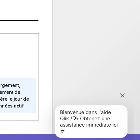
hargement,
gement de
re le jour de
nnées actif.