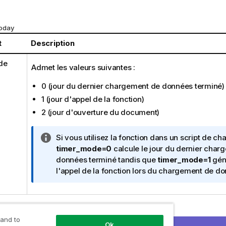
oday
t
Description
de
Admet les valeurs suivantes :
0 (jour du dernier chargement de données terminé)
1 (jour d'appel de la fonction)
2 (jour d'ouverture du document)
N
Si vous utilisez la fonction dans un script de c
o
timer_mode=0
calcule le jour du dernier char
t
données terminé tandis que
timer_mode=1
génè
e
l'appel de la fonction lors du chargement de do
I
n
f
o
 and to
Ok