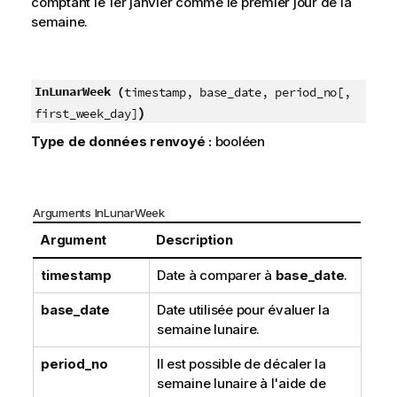
comptant le 1er janvier comme le premier jour de la
semaine.
InLunarWeek (
timestamp, base_date, period_no[,
)
first_week_day]
Type de données renvoyé :
booléen
Arguments InLunarWeek
Argument
Description
timestamp
Date à comparer à
base_date
.
base_date
Date utilisée pour évaluer la
semaine lunaire.
period_no
Il est possible de décaler la
semaine lunaire à l'aide de