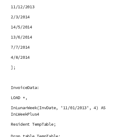
11/12/2013
2/3/2014
14/5/2014
13/6/2014
7/7/2014
4/8/2014
];
InvoiceData:
LOAD *,
InLunarWeek(InvDate, '11/01/2013', 4) AS
InLWeekPlus4
Resident TempTable;
Drop table TempTable;