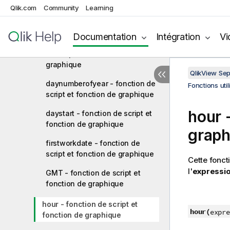
Qlik.com
Community
Learning
dayname - fonction de script et
fonction de graphique
Documentation
Intégration
Vi
daynumberofquarter - fonction
de script et fonction de
graphique
QlikView Se
daynumberofyear - fonction de
Fonctions uti
script et fonction de graphique
hour 
daystart - fonction de script et
fonction de graphique
graph
firstworkdate - fonction de
script et fonction de graphique
Cette fonct
l'
expressi
GMT - fonction de script et
fonction de graphique
hour - fonction de script et
hour(
expre
fonction de graphique