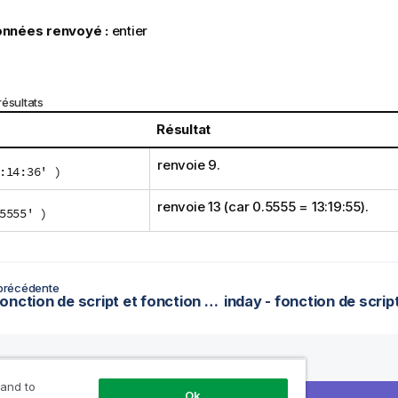
nnées renvoyé :
entier
ésultats
Résultat
renvoie 9.
:14:36' )
renvoie 13 (car 0.5555 = 13:19:55).
5555' )
précédente
GMT - fonction de script et fonction de graphique
 and to
Ok