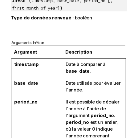
InYear (
timestamp, base_date, period_no [,
)
first_month_of_year]
Type de données renvoyé :
booléen
Arguments InYear
Argument
Description
timestamp
Date à comparer à
base_date
.
base_date
Date utilisée pour évaluer
l'année.
period_no
Il est possible de décaler
l'année à l'aide de
l'argument
period_no
.
period_no
est un entier,
où la valeur 0 indique
l'année comprenant