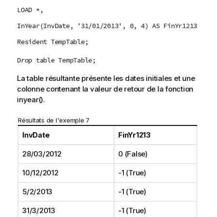
LOAD *,
InYear(InvDate, '31/01/2013', 0, 4) AS FinYr1213
Resident TempTable;
Drop table TempTable;
La table résultante présente les dates initiales et une
colonne contenant la valeur de retour de la fonction
inyear()
.
Résultats de l'exemple 7
InvDate
FinYr1213
28/03/2012
0 (False)
10/12/2012
-1 (True)
5/2/2013
-1 (True)
31/3/2013
-1 (True)