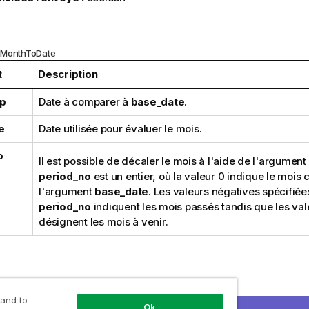
nMonthToDate
t
Description
p
Date à comparer à
base_date
.
e
Date utilisée pour évaluer le mois.
o
Il est possible de décaler le mois à l'aide de l'argument
period_no
est un entier, où la valeur 0 indique le moi
l'argument
base_date
. Les valeurs négatives spécifiée
period_no
indiquent les mois passés tandis que les val
désignent les mois à venir.
ate ('25/01/2013', '25/01/2013', 0)
 and to
Ok