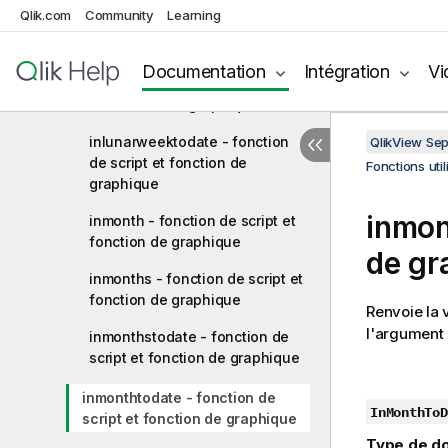
Qlik.com
Community
Learning
indaytotime - fonction de script
et fonction de graphique
Documentation
Intégration
Vi
inlunarweek - fonction de script
et fonction de graphique
inlunarweektodate - fonction
QlikView Se
de script et fonction de
Fonctions uti
graphique
inmon
inmonth - fonction de script et
fonction de graphique
de gr
inmonths - fonction de script et
fonction de graphique
Renvoie la 
l'argument
inmonthstodate - fonction de
script et fonction de graphique
inmonthtodate - fonction de
InMonthToD
script et fonction de graphique
Type de do