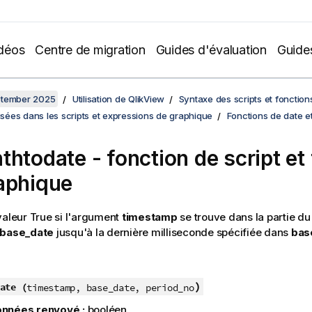
déos
Centre de migration
Guides d'évaluation
Guide
ptember 2025
Utilisation de QlikView
Syntaxe des scripts et fonctio
lisées dans les scripts et expressions de graphique
Fonctions de date e
thtodate - fonction de script et
aphique
valeur
True
si l'argument
timestamp
se trouve dans la partie d
base_date
jusqu'à la dernière milliseconde spécifiée dans
bas
)
ate (
timestamp, base_date, period_no
nnées renvoyé :
booléen