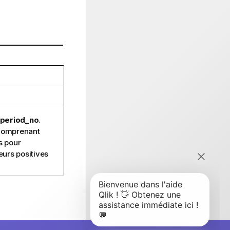
period_no
.
s comprenant
s pour
eurs positives