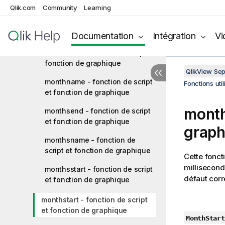
fonction de graphique
Qlik.com
Community
Learning
month - fonction de script et
fonction de graphique
Documentation
Intégration
Vi
monthend - fonction de script et
fonction de graphique
QlikView Se
monthname - fonction de script
Fonctions uti
et fonction de graphique
month
monthsend - fonction de script
et fonction de graphique
graph
monthsname - fonction de
script et fonction de graphique
Cette fonct
millisecond
monthsstart - fonction de script
défaut cor
et fonction de graphique
monthstart - fonction de script
et fonction de graphique
MonthStart