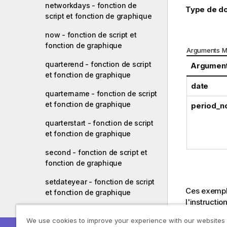
networkdays - fonction de
Type de do
script et fonction de graphique
now - fonction de script et
fonction de graphique
Arguments M
quarterend - fonction de script
Argumen
et fonction de graphique
date
quartername - fonction de script
et fonction de graphique
period_n
quarterstart - fonction de script
et fonction de graphique
second - fonction de script et
fonction de graphique
setdateyear - fonction de script
Ces exemple
et fonction de graphique
l'instructio
setdateyearmonth - fonction de
format util
We use cookies to improve your experience with our websites
script et fonction de graphique