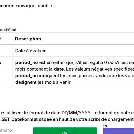
nnées renvoyé :
double
onthStart
t
Description
Date à évaluer.
o
period_no
est un entier qui, s'il est égal à 0 ou s'il est o
mois contenant la
date
. Les valeurs négatives spécifiée
period_no
indiquent les mois passés tandis que les vale
désignent les mois à venir.
s utilisent le format de date DD/MM/YYYY. Le format de date e
n
SET DateFormat
située en haut de votre script de chargement.
isé dans les exemples en fonction de vos exigences.
 and to
Ok