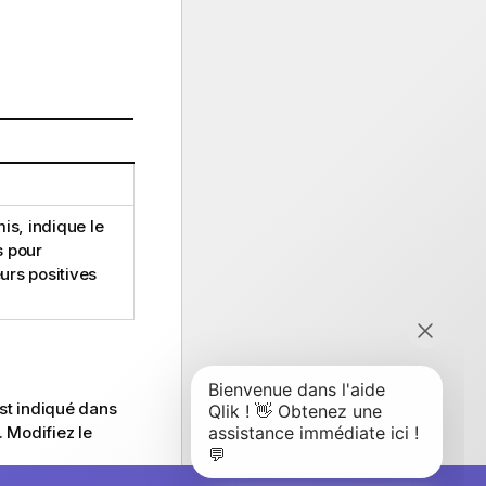
mis, indique le
s pour
urs positives
st indiqué dans
 Modifiez le