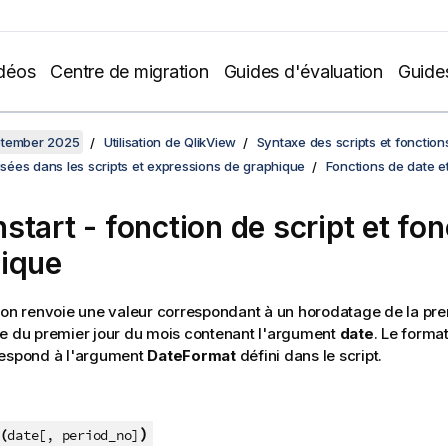
déos
Centre de migration
Guides d'évaluation
Guide
ptember 2025
Utilisation de QlikView
Syntaxe des scripts et fonctio
lisées dans les scripts et expressions de graphique
Fonctions de date e
start - fonction de script et fon
ique
ion renvoie une valeur correspondant à un horodatage de la pr
e du premier jour du mois contenant l'argument
date
. Le format
respond à l'argument
DateFormat
défini dans le script.
)
(
date[, period_no]