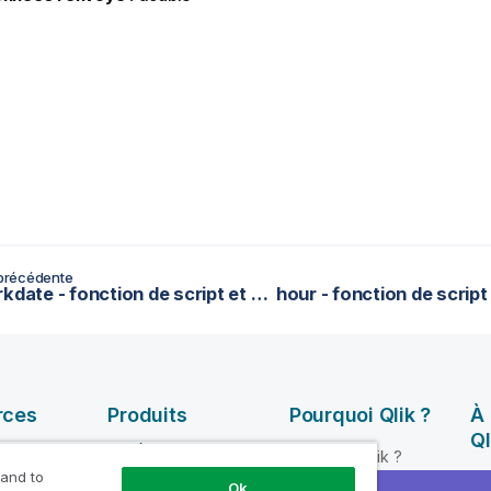
précédente
firstworkdate - fonction de script et fonction de graphique
rces
Produits
Pourquoi Qlik ?
À
Ql
INTÉGRATION ET
Pourquoi Qlik ?
QUALITÉ DE
 and to
ik Help
So
Fiabilité et sécurité
Ok
DONNÉES