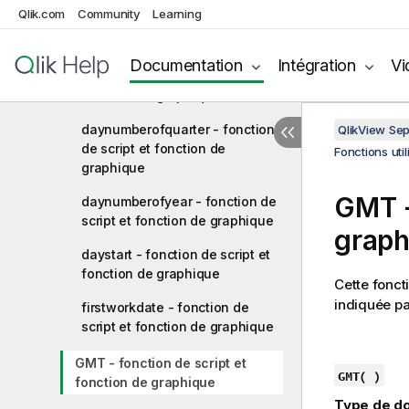
Qlik.com
Community
Learning
daylightsaving - fonction de
script et fonction de graphique
Documentation
Intégration
Vi
dayname - fonction de script et
fonction de graphique
daynumberofquarter - fonction
QlikView Se
de script et fonction de
Fonctions uti
graphique
GMT -
daynumberofyear - fonction de
script et fonction de graphique
graph
daystart - fonction de script et
fonction de graphique
Cette fonct
indiquée pa
firstworkdate - fonction de
script et fonction de graphique
GMT - fonction de script et
GMT( )
fonction de graphique
Type de do