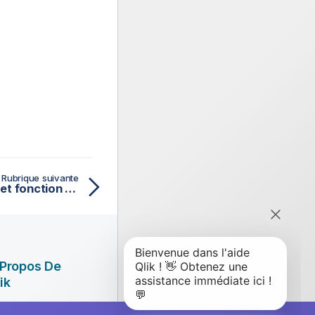
Rubrique suivante
hour - fonction de script et fonction de graphique
 Propos De
ik
ciété