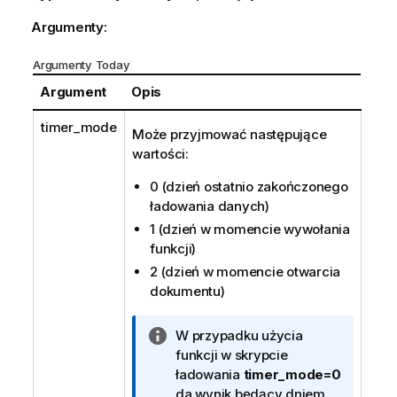
Argumenty:
Argumenty Today
Argument
Opis
timer_mode
Może przyjmować następujące
wartości:
0 (dzień ostatnio zakończonego
ładowania danych)
1 (dzień w momencie wywołania
funkcji)
2 (dzień w momencie otwarcia
dokumentu)
I
W przypadku użycia
n
funkcji w skrypcie
f
ładowania
timer_mode=0
o
da wynik będący dniem