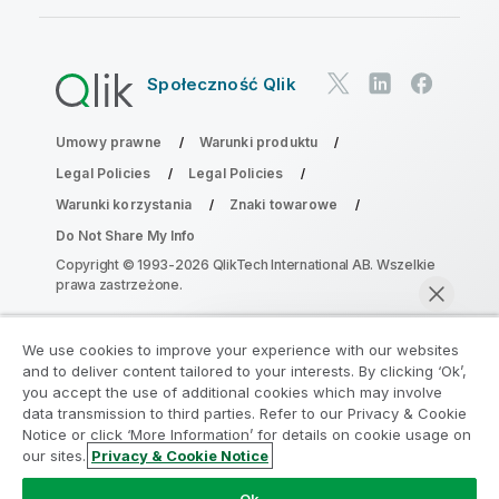
Społeczność Qlik
Umowy prawne
Warunki produktu
Legal Policies
Legal Policies
Warunki korzystania
Znaki towarowe
Do Not Share My Info
Copyright © 1993-2026 QlikTech International AB. Wszelkie
prawa zastrzeżone.
We use cookies to improve your experience with our websites
Dołącz do Programu Modernizacji
and to deliver content tailored to your interests. By clicking ‘Ok’,
Analityki
you accept the use of additional cookies which may involve
data transmission to third parties. Refer to our Privacy & Cookie
Notice or click ‘More Information’ for details on cookie usage on
Przeprowadź modernizację bez szkody dla Twoich
our sites.
Privacy & Cookie Notice
cennych aplikacji QlikView za pomocą programu
Rozmawiaj teraz
Analytics Modernization Program.
Kliknij tutaj
aby