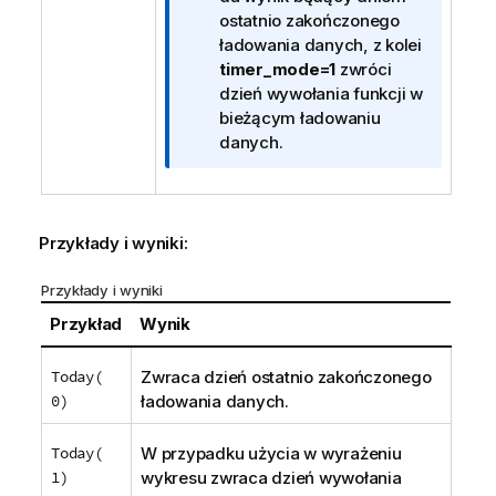
r
ostatnio zakończonego
m
ładowania danych, z kolei
a
timer_mode=1
zwróci
c
dzień wywołania funkcji w
j
bieżącym ładowaniu
a
danych.
Przykłady i wyniki:
Przykłady i wyniki
Przykład
Wynik
Today(
Zwraca dzień ostatnio zakończonego
0)
ładowania danych.
Today(
W przypadku użycia w wyrażeniu
1)
wykresu zwraca dzień wywołania