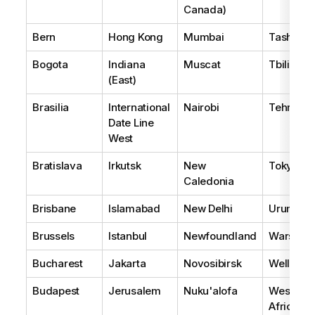
Canada)
Bern
Hong Kong
Mumbai
Tashkent
Bogota
Indiana
Muscat
Tbilisi
(East)
Brasilia
International
Nairobi
Tehran
Date Line
West
Bratislava
Irkutsk
New
Tokyo
Caledonia
Brisbane
Islamabad
New Delhi
Urumqi
Brussels
Istanbul
Newfoundland
Warsaw
Bucharest
Jakarta
Novosibirsk
Wellingt
Budapest
Jerusalem
Nuku'alofa
West Cen
Africa