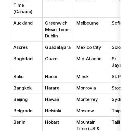
Time
(Canada)
Auckland
Greenwich
Melbourne
Sofia
Mean Time :
Dublin
Azores
Guadalajara
Mexico City
Solomon 
Baghdad
Guam
Mid-Atlantic
Sri
Jayawar
Baku
Hanoi
Minsk
St. Peter
Bangkok
Harare
Monrovia
Stockho
Beijing
Hawaii
Monterrey
Sydney
Belgrade
Helsinki
Moscow
Taipei
Berlin
Hobart
Mountain
Tallinn
Time (US &