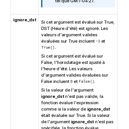
n
tel que
GMT-04:27
.
f
o
ignore_dst
r
Si cet argument est évalué sur
True
,
m
DST
(Heure d'été) est ignoré. Les
a
valeurs d'argument valides
t
évaluées sur
True
incluent
-1
et
i
True()
.
o
Si cet argument est évalué sur
n
False
, l'horodatage est ajusté à
s
l'heure d'été. Les valeurs
d'argument valides évaluées sur
False
incluent
0
et
False()
.
Si la valeur de l'argument
ignore_dst
n'est pas valide, la
fonction évalue l'expression
comme si la valeur de
ignore_dst
était évaluée sur
True
. Si la valeur
de l'argument
ignore_dst
n'est pas
spécifiée, la fonction évalue