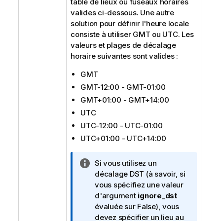
table de lieux ou fuseaux horaires
valides ci-dessous. Une autre
solution pour définir l'heure locale
consiste à utiliser
GMT
ou
UTC
. Les
valeurs et plages de décalage
horaire suivantes sont valides :
GMT
GMT-12:00 - GMT-01:00
GMT+01:00 - GMT+14:00
UTC
UTC-12:00 - UTC-01:00
UTC+01:00 - UTC+14:00
N
Si vous utilisez un
o
décalage DST (à savoir, si
t
vous spécifiez une valeur
e
d'argument
ignore_dst
I
évaluée sur
False
), vous
n
devez spécifier un lieu au