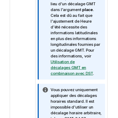
f
lieu d'un décalage GMT
o
dans l'argument
place
.
r
Cela est dû au fait que
m
l'ajustement de Heure
a
d'été nécessite des
t
informations latitudinales
i
en plus des informations
o
longitudinales fournies par
n
un décalage GMT. Pour
s
des informations, voir
Utilisation de
décalages GMT en
combinaison avec DST
.
N
Vous pouvez uniquement
o
appliquer des décalages
t
horaires standard. Il est
e
impossible d'utiliser un
I
décalage horaire arbitraire,