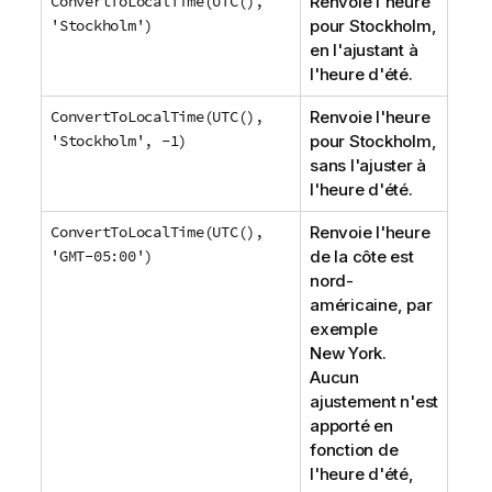
ConvertToLocalTime(UTC(),
Renvoie l'heure
'Stockholm')
pour Stockholm,
en l'ajustant à
l'heure d'été.
ConvertToLocalTime(UTC(),
Renvoie l'heure
'Stockholm', -1)
pour Stockholm,
sans l'ajuster à
l'heure d'été.
ConvertToLocalTime(UTC(),
Renvoie l'heure
'GMT-05:00')
de la côte est
nord-
américaine, par
exemple
New York.
Aucun
ajustement n'est
apporté en
fonction de
l'heure d'été,