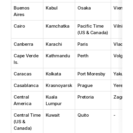
Buenos
Kabul
Osaka
Vienna
Aires
Cairo
Kamchatka
Pacific Time
Vilnius
(US & Canada)
Canberra
Karachi
Paris
Vladivos
Cape Verde
Kathmandu
Perth
Volgogr
Is.
Caracas
Kolkata
Port Moresby
Yakutsk
Casablanca
Krasnoyarsk
Prague
Yerevan
Central
Kuala
Pretoria
Zagreb
America
Lumpur
Central Time
Kuwait
Quito
-
(US &
Canada)