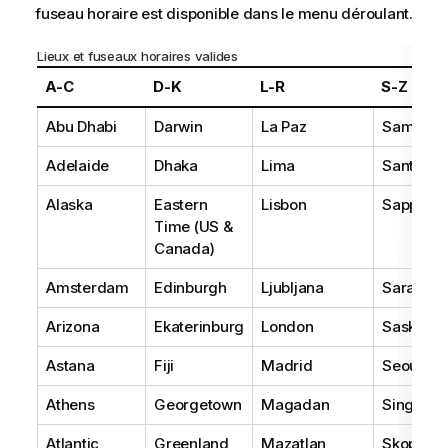
fuseau horaire est disponible dans le menu déroulant.
Lieux et fuseaux horaires valides
A-C
D-K
L-R
S-Z
Abu Dhabi
Darwin
La Paz
Samoa
Adelaide
Dhaka
Lima
Santiago
Alaska
Eastern
Lisbon
Sapporo
Time (US &
Canada)
Amsterdam
Edinburgh
Ljubljana
Sarajevo
Arizona
Ekaterinburg
London
Saskatc
Astana
Fiji
Madrid
Seoul
Athens
Georgetown
Magadan
Singapor
Atlantic
Greenland
Mazatlan
Skopje