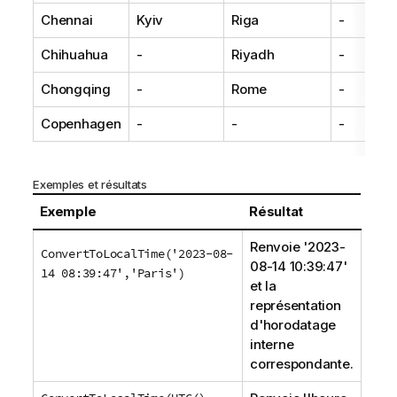
Chennai
Kyiv
Riga
-
Chihuahua
-
Riyadh
-
Chongqing
-
Rome
-
Copenhagen
-
-
-
Exemples et résultats
Exemple
Résultat
Renvoie '
2023-
ConvertToLocalTime('2023-08-
08-14 10:39:47
'
14 08:39:47','Paris')
et la
représentation
d'horodatage
interne
correspondante.